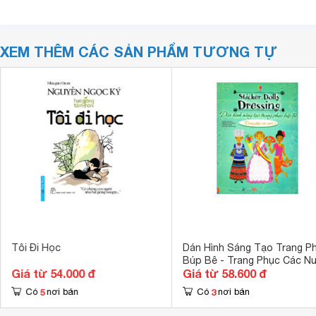
XEM THÊM CÁC SẢN PHẨM TƯƠNG TỰ
Tôi Đi Học
Dán Hình Sáng Tạo Trang P
Búp Bê - Trang Phục Các N
Giá từ 54.000 đ
Giá từ 58.600 đ
2
5
3
Có
nơi bán
Có
nơi bán