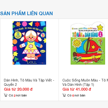
SẢN PHẨM LIÊN QUAN
Dán Hình, Tô Màu Và Tập Viết -
Cuộc Sống Muôn Màu - Tô 
Quyển 2
Và Dán Hình (Tập 1)
Giá từ 20.000 đ
Giá từ 41.000 đ
2
6
Có
nơi bán
Có
nơi bán