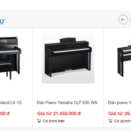
TỰ
oland LX-10
Đàn Piano Yamaha CLP 635 WA
Đàn piano 
000 đ
Giá từ 21.450.000 đ
Giá từ 26
8
26
Có
nơi bán
Có
nơi