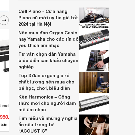
người chơi nhạc cụ, đặc biệt là khi bạn
sống tại các thành phố lớn như TP.HCM.
Cell Piano - Cửa hàng
Dưới đây là top 5 địa chỉ bán Piano,
Piano cũ mới uy tín giá tốt
Guitar Japan uy tín, giá rẻ mà
2024 tại Hà Nội
Websosanh.vn muốn giới thiệu cho bạn.
Nên mua đàn Organ Casio
hay Yamaha cho các tín đồ
yêu thích âm nhạc
Tư vấn chọn đàn Yamaha
biểu diễn sân khấu chuyên
nghiệp
Top 3 đàn organ giá rẻ
chất lượng nên mua cho
bé học, chơi, biểu diễn
Kèn Harmonica – Công
thức mới cho người đam
Yamaha P515
Đàn Piano cơ Kawai KS1A
Đàn p
mê âm nhạc
.950.000 đ
Giá từ 27.170.000 đ
Giá 
Tìm hiểu về những ý nghĩa
ẩn sâu trong từ
6
 bán
Có
nơi bán
Có
“ACOUSTIC”