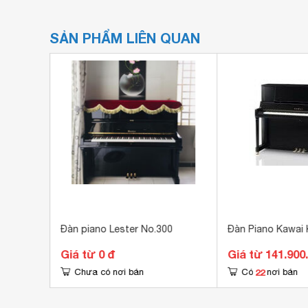
SẢN PHẨM LIÊN QUAN
4
Đàn piano Lester No.300
Đàn Piano Kawai 
Giá từ 0 đ
Giá từ 141.900
22
Chưa có nơi bán
Có
nơi bán