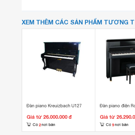
XEM THÊM CÁC SẢN PHẨM TƯƠNG 
FP-4F
Đàn piano Kreuizbach U127
Đàn piano điện R
Giá từ 26.000.000 đ
Giá từ 26.290.
2
9
Có
nơi bán
Có
nơi bán