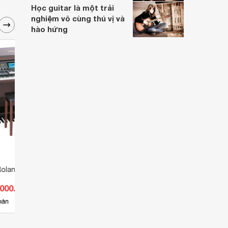
Học guitar là một trải
nghiệm vô cùng thú vị và
hào hứng
Roland AT-500
Đàn Piano Điện Casio GP-500
Đàn P
500
.000.000 đ
Giá từ 83.050.000 đ
Giá 
14
bán
Có
nơi bán
Có