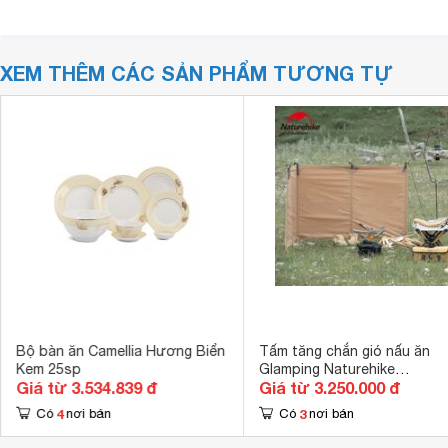
XEM THÊM CÁC SẢN PHẨM TƯƠNG TỰ
Bộ bàn ăn Camellia Hương Biển
Tấm tăng chắn gió nấu ăn
Kem 25sp
Glamping Naturehike
Giá từ 3.534.839 đ
Giá từ 3.250.000 đ
NH20TM088
4
3
Có
nơi bán
Có
nơi bán