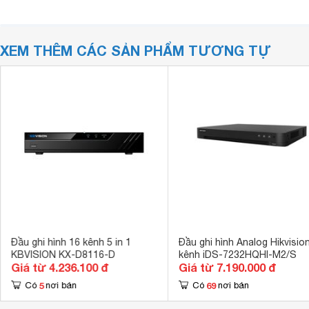
XEM THÊM CÁC SẢN PHẨM TƯƠNG TỰ
Đầu ghi hình 16 kênh 5 in 1
Đầu ghi hình Analog Hikvisio
KBVISION KX-D8116-D
kênh iDS-7232HQHI-M2/S
Giá từ 4.236.100 đ
Giá từ 7.190.000 đ
5
69
Có
nơi bán
Có
nơi bán