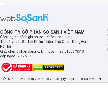
Cổng âm thanh vào 8 RCA
Cổng âm thanh ra 1 HDMI, 1 RCA
Cổng cảm biến báo động 8/1 - NC/NO
Cổng USB 2 x USB
Cổng điều khiển PTZ RS - 485
ATM/POS Ethernet POS
Cổng mạng RJ45 - 10/100/ 1G
CÔNG TY CỔ PHẦN SO SÁNH VIỆT NAM
Chuẩn nén hình H264
Công cụ so sánh giá online - Không bán hàng
Hệ điều hành Linux
Trụ sở chính: Số 195 Khâm Thiên, Thổ Quan, Đống Đa,
Báo động trễ/sớm 5 giây/5 giây - 5 phút
Hà Nội
Chế độ ghi hình liên tục/có chuyển động/báo động
Giấy chứng nhận đăng ký kinh doanh số 0106373516,
Tìm kiếm xem lại theo thời gian, sự kiện hay panorama
cấp ngày 02/12/2013
Xem qua internet Netus, EI, Mac & SmartEyesPro (IOS/ And
Chuẩn ONVIF Profile S
Số lượng ổ cứng 1 HDD
Nhiệt độ hoạt động 5 ~ 40 độ C
© 2013 - 2023 Bản quyền thuộc về Công ty cổ phần So Sánh Việt Nam
Lưu ý:
Hình ảnh sản phẩm chỉ có tính chất minh họa, chi ti
phẩm thực tế.