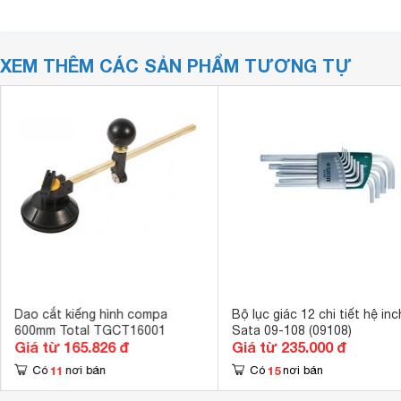
XEM THÊM CÁC SẢN PHẨM TƯƠNG TỰ
Dao cắt kiếng hình compa
Bộ lục giác 12 chi tiết hệ inc
600mm Total TGCT16001
Sata 09-108 (09108)
Giá từ 165.826 đ
Giá từ 235.000 đ
11
15
Có
nơi bán
Có
nơi bán