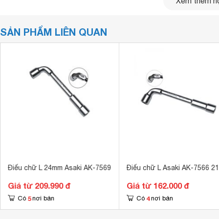
Xem thêm nộ
SẢN PHẨM LIÊN QUAN
Điếu chữ L 24mm Asaki AK-7569
Điếu chữ L Asaki AK-7566 2
Giá từ 209.990 đ
Giá từ 162.000 đ
5
4
Có
nơi bán
Có
nơi bán