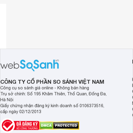
Điếu L 22mm Asaki AK-7567 là một sản phẩm nổi bật của 
tay, dụng cụ điện, dụng cụ sửa chữa ô tô, đo lường. Các 
nghiệp trường xây dựng, giao thông, nội ngoại thất, Sản p
cũng nhiều lĩnh vực khác.
Sản phẩm đạt chỉ tiêu ISO 9001:2015 an toàn về chất lượn
Điếu L 22mm Asaki AK-7567 được sản xuất từ chất liệu cao
chịu được lực tốt và nhu cầu dùng để tháo lắp các loại bu lô
CÔNG TY CỔ PHẦN SO SÁNH VIỆT NAM
thiết bị công nghiệp một cách nhanh chóng hơn nhưng vẫn
Công cụ so sánh giá online - Không bán hàng
Phần thân cầm có độ nhám vừa phải giúp hạn chế trơn trượ
Trụ sở chính: Số 195 Khâm Thiên, Thổ Quan, Đống Đa,
bộ dụng cụ sửa chữa của người thợ, hoặc sử dụng trong gia
Hà Nội
nhưng lại đảm bảo chất lượng bền lâu, đúng với mục tiêu n
Giấy chứng nhận đăng ký kinh doanh số 0106373516,
dùng mua và sử dụng.
cấp ngày 02/12/2013