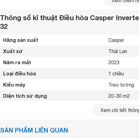
Xem thêm nộ
Thông số kĩ thuật Điều hòa Casper Invert
32
Hãng sản xuất
Casper 
Xuất xứ
Thái Lan 
Năm ra mắt
2023 
Loại điều hòa
1 chiều 
Kiểu máy
Treo tường 
Diện tích sử dụng
20-30 m2
Công suất
18000 Btu
Ngoài công suất làm mát tối ưu cho phòng từ 20 - 30m2 t
Xem chi tiết thông
thiết kế tối giản với hình hộp chữ nhật và có các đường v
Nguồn điện
1 pha, 220-24
phù hợp với nhiều kiến trúc căn phòng khác nhau. Kích thướ
chiều
TC-18IS36
không chiếm nhiều diện tích của căn phòn
SẢN PHẨM LIÊN QUAN
Công nghệ Inverter
Có 
Sử dụng gas R32 thế hệ mới