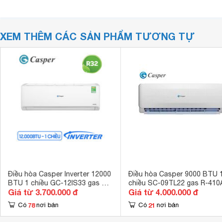
XEM THÊM CÁC SẢN PHẨM TƯƠNG TỰ
Điều hòa Casper Inverter 12000
Điều hòa Casper 9000 BTU 
BTU 1 chiều GC-12IS33 gas R-
chiều SC-09TL22 gas R-410
Giá từ 3.700.000 đ
Giá từ 4.000.000 đ
32
78
21
Có
nơi bán
Có
nơi bán