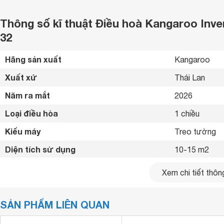
Thông số kĩ thuật Điều hoà Kangaroo Inve
32
Hãng sản xuất
Kangaroo 
Xuất xứ
Thái Lan 
Năm ra mắt
2026 
Loại điều hòa
1 chiều 
Kiểu máy
Treo tường 
Diện tích sử dụng
10-15 m2
Công suất
9000 Btu
Xem chi tiết thông
Nguồn điện
1 pha, 220-24
SẢN PHẨM LIÊN QUAN
Công suất tiêu thụ trung bình
1.1 kW/h
Công nghệ Inverter
Có 