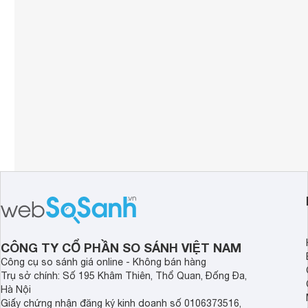
Kích thước dàn nóng
703 x 455 x 
Kích thước dàn lạnh
690 x 283 x 
Khối lượng dàn nóng
16 kg
Khối lượng dàn lạnh
6.5 kg
CÔNG TY CỔ PHẦN SO SÁNH VIỆT NAM
Công cụ so sánh giá online - Không bán hàng
Trụ sở chính: Số 195 Khâm Thiên, Thổ Quan, Đống Đa,
Hà Nội
Giấy chứng nhận đăng ký kinh doanh số 0106373516,