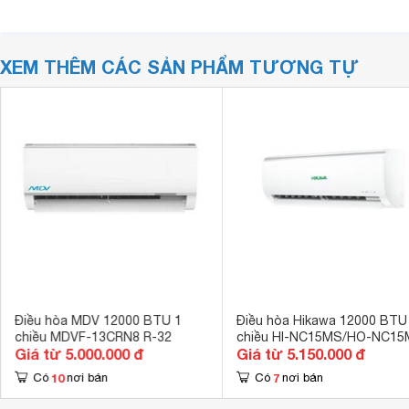
XEM THÊM CÁC SẢN PHẨM TƯƠNG TỰ
Điều hòa MDV 12000 BTU 1
Điều hòa Hikawa 12000 BTU
chiều MDVF-13CRN8 R-32
chiều HI-NC15MS/HO-NC1
Giá từ 5.000.000 đ
Giá từ 5.150.000 đ
gas R-32
10
7
Có
nơi bán
Có
nơi bán