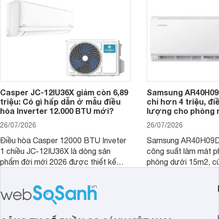
nhiều tính năng và công nghệ hiện đại.
Casper JC-12IU36X giảm còn 6,89
Samsung AR40H09
triệu: Có gì hấp dẫn ở mẫu điều
chỉ hơn 4 triệu, đ
hòa Inverter 12.000 BTU mới?
lượng cho phòng 
26/07/2026
26/07/2026
Điều hòa Casper 12000 BTU Inveter
Samsung AR40H09D
1 chiều JC-12IU36X là dòng sản
công suất làm mát p
phẩm đời mới 2026 được thiết kế
phòng dưới 15m2, cù
cho phòng từ 15 - 20m2, không chỉ
lý là lựa chọn rất đ
sở hữu khả năng làm mát tốt mà còn
phòng ngủ, phòng khá
có giá bán rất hợp lý.