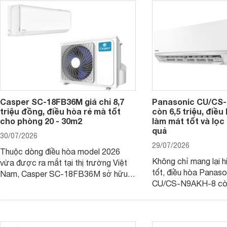
Casper SC-18FB36M giá chỉ 8,7
Panasonic CU/CS-
triệu đồng, điều hòa rẻ mà tốt
còn 6,5 triệu, điề
cho phòng 20 - 30m2
làm mát tốt và lọc 
quả
30/07/2026
29/07/2026
Thuộc dòng điều hòa model 2026
Không chỉ mang lại h
vừa được ra mắt tại thị trường Việt
tốt, điều hòa Panas
Nam, Casper SC-18FB36M sở hữu
CU/CS-N9AKH-8 còn
công suất làm mát 18.000 BTU, phù
với khả năng vận hàn
hợp với các phòng có diện tích từ 20
thụ điện hợp lý và đ
- 30 m2. Bên cạnh khả năng làm mát
trình sử dụng lâu dài.
hiệu quả, sản phẩm còn được trang bị