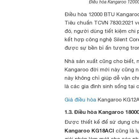
Điều hòa Kangaroo 12000
Điều hòa 12000 BTU Kangaroo
Tiêu chuẩn TCVN 7830:2021 vớ
đó, người dùng tiết kiệm chi 
kết hợp công nghệ Silent Cor
được sự bền bỉ ấn tượng tron
Nhà sản xuất cũng cho biết, 
Kangaroo đời mới này cũng n
này không chỉ giúp dễ vận ch
là các gia đình sinh sống tại 
Giá điều hòa
Kangaroo KG12ACI
1.3. Điều hòa Kangaroo 1800
Được thiết kế để sử dụng cho
Kangaroo KG18ACI
cũng là l
giải pháp làm mát cho các p