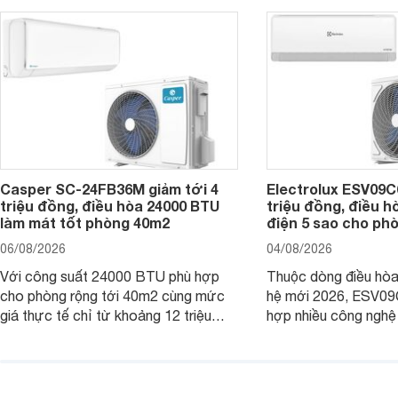
Casper SC-24FB36M giảm tới 4
Electrolux ESV09C6
triệu đồng, điều hòa 24000 BTU
triệu đồng, điều h
làm mát tốt phòng 40m2
điện 5 sao cho ph
06/08/2026
04/08/2026
Với công suất 24000 BTU phù hợp
Thuộc dòng điều hòa 
cho phòng rộng tới 40m2 cùng mức
hệ mới 2026, ESV09
giá thực tế chỉ từ khoảng 12 triệu
hợp nhiều công nghệ 
đồng, Casper SC-24FB36M đang là
nâng cao hiệu quả là
một trong những mẫu điều hòa phổ
điện và vận hành êm 
thông thu hút nhiều sự quan tâm của
thiết bị đang được nh
người tiêu dùng Việt.
giá bán rất dễ chịu.