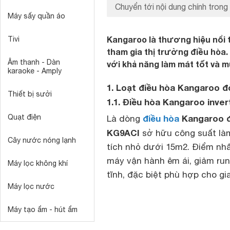
Chuyển tới nội dung chính trong 
Máy sấy quần áo
Kangaroo là thương hiệu nổi ti
Tivi
tham gia thị trường điều hòa.
Âm thanh - Dàn
với khả năng làm mát tốt và m
karaoke - Amply
1. Loạt điều hòa Kangaroo đ
Thiết bị sưởi
1.1. Điều hòa Kangaroo inve
Quạt điện
điều hòa
Kangaroo 
Là dòng
KG9ACI
sở hữu công suất là
Cây nước nóng lạnh
tích nhỏ dưới 15m2. Điểm nhấ
máy vận hành êm ái, giảm run
Máy lọc không khí
tĩnh, đặc biệt phù hợp cho gi
Máy lọc nước
Máy tạo ẩm - hút ẩm