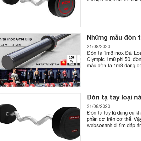
Những mẫu đòn t
Đòn tạ chữ Z dễ sử dụng
21/08/2020
Sử dụng đòn tạ của thương hiệu nào tốt nhất?
Đòn tạ 1m8 inox Đài Loa
Với nhu cầu càng ngày càng lớn nên thị trường cũng trở nên đ
Olympic 1m8 phi 50, đòn
lượng và giá cả phong phú đến từ nhiều thương hiệu lớn nhỏ 
mẫu đòn tạ 1m8 đang có 
bạn cân nhắc lựa chọn thì đôi khi điều này lại khiến bạn băn
tốt đảm bảo hiệu quả cho nhu cầu sử dụng của mình. Biết đ
tên thương hiệu đòn tạ uy tín được nhiều người tin dùng như: 
đòn tạ Tiger Sport, thanh tạ đòn Ziva,.... Đây là những thươn
Đòn tạ tay loại n
đồ dùng thể thao, lại được các vận động viên thể hình chuyê
thể tham khảo để lựa chọn sản phẩm phù hợp nhất cho nhu c
21/08/2020
Đòn tạ tay là dụng cụ kh
phần cơ trên cơ thể. Vậ
websosanh đi tìm đáp án