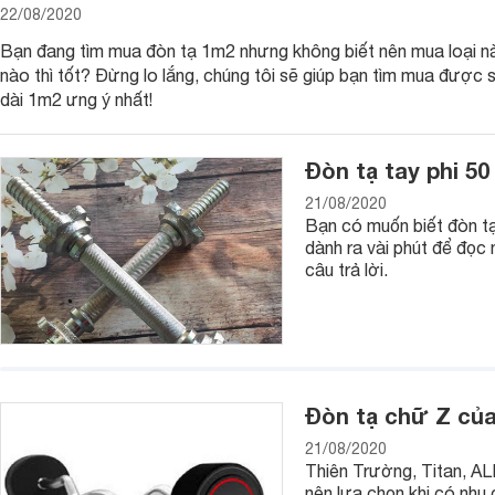
22/08/2020
- Đòn tạ chữ Z: Còn được nhiều người gọi với cái tên khác l
hình chữ Z, với việc sử dụng chất liệu thép cao cấp nên đảm
Bạn đang tìm mua đòn tạ 1m2 nhưng không biết nên mua loại n
quá trình sử dụng lâu dài. Loại đòn tạ chữ Z được đánh giá là
nào thì tốt? Đừng lo lắng, chúng tôi sẽ giúp bạn tìm mua được
dàng cầm, nắm và lên tạ trên vai dễ dàng hơn.
dài 1m2 ưng ý nhất!
Đòn tạ tay phi 5
21/08/2020
Bạn có muốn biết đòn tạ
dành ra vài phút để đọc
câu trả lời.
Đòn tạ chữ Z của
21/08/2020
Thiên Trường, Titan, ALE
nên lựa chọn khi có nhu