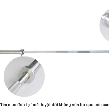
2. Đòn tạ có những loại nào?
Hiện đòn tạ được biết đến với một số loại sau:
- Đòn tạ ngang: Đây là một trong những loại đòn tạ thông d
các phòng tập gym hay sử dụng tại nhà với những người có 
một số các bài tập về cơ bắp cho tay, vai và ngực để đạt đ
Loại đòn tạ ngang này thường được gia công khá kỹ lưỡng t
cứng cao nên rất chắc chắn và có độ bền cao khi sử dụng vớ
- Đòn tạ chữ H: Loại đòn tạ này sẽ thích hợp dành cho nhữ
Tìm mua đòn tạ 1m2, tuyệt đối không nên bỏ qua các sả
chọn sử dụng. Loại đòn tạ này cũng được sử dụng khá phổ bi