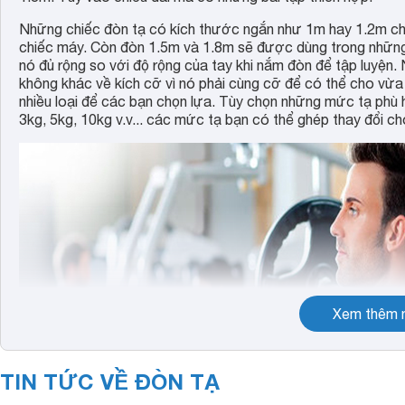
Những chiếc đòn tạ có kích thước ngắn như 1m hay 1.2m ch
chiếc máy. Còn đòn 1.5m và 1.8m sẽ được dùng trong những bà
nó đủ rộng so với độ rộng của tay khi nắm đòn để tập luyện
không khác về kích cỡ vì nó phải cùng cỡ để có thể cho vừa 
nhiều loại để các bạn chọn lựa. Tùy chọn những mức tạ phù hợ
3kg, 5kg, 10kg v.v... các mức tạ bạn có thể ghép thay đổi ch
Xem thêm n
TIN TỨC VỀ ĐÒN TẠ