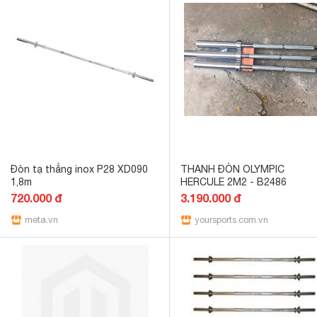
Đòn tạ thẳng inox P28 XD090
THANH ĐÒN OLYMPIC
1,8m
HERCULE 2M2 - B2486
720.000 đ
3.190.000 đ
meta.vn
yoursports.com.vn