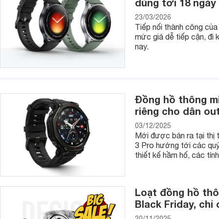
dùng tới 18 ngày
23/03/2026
Tiếp nối thành công của
mức giá dễ tiếp cận, đi
nay.
Đồng hồ thông mi
riêng cho dân ou
03/12/2025
Mới được bán ra tại th
3 Pro hướng tới các quý
- Sử dụng chất liệu cao cấp nhất: bên cạnh các vật liệu cao
thiết kế hầm hố, các tín
đặc biệt là kim cương...
Chính bởi hàng loạt các ưu điểm này, nên đồng hồ Longines 
nhân và chính trị gia. Hiện, đồng hồ Longines giá rẻ nhất kh
Loạt đồng hồ thô
thì mức giá này là xứng đáng.
Black Friday, chỉ
3. Các dòng đồng hồ Longines nam có mặt trên thị tr
20/11/2025