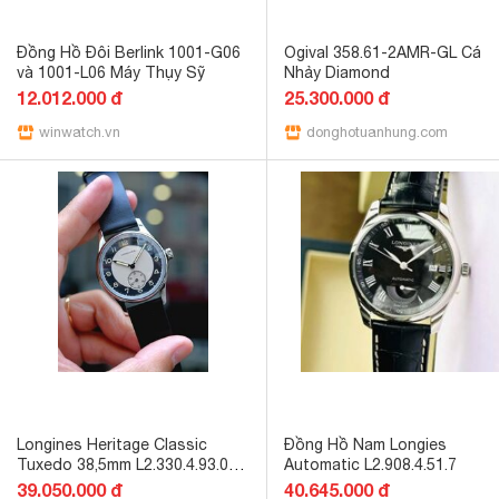
Đồng Hồ Đôi Berlink 1001-G06
Ogival 358.61-2AMR-GL Cá
và 1001-L06 Máy Thụy Sỹ
Nhảy Diamond
12.012.000 đ
25.300.000 đ
winwatch.vn
donghotuanhung.com
Longines Heritage Classic
Đồng Hồ Nam Longies
Tuxedo 38,5mm L2.330.4.93.0
Automatic L2.908.4.51.7
(Pre-Owned)
39.050.000 đ
40.645.000 đ