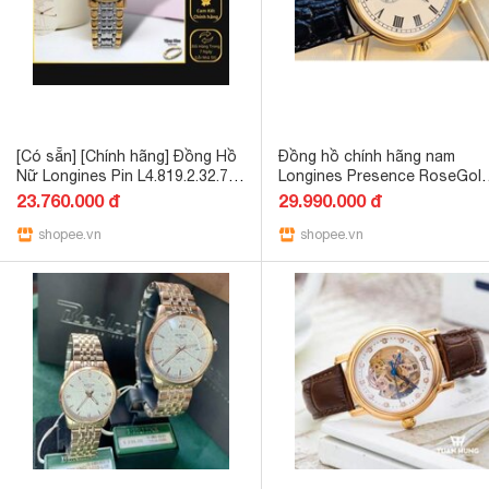
[Có sẵn] [Chính hãng] Đồng Hồ
Đồng hồ chính hãng nam
Nữ Longines Pin L4.819.2.32.7
Longines Presence RoseGold
(L48192327) Dây Thép Vỏ Vàng
L4.805.1.11.2- Máy cơ tự độ
23.760.000 đ
29.990.000 đ
HwatchAuthentic
- Kính sapphire
shopee.vn
shopee.vn