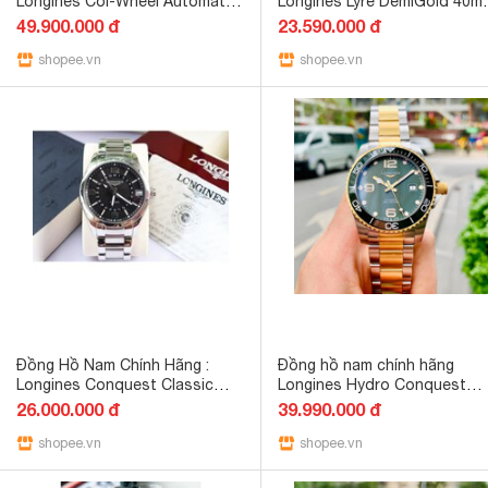
Longines Col-Wheel Automatic
Longines Lyre DemiGold 40mm
Chronograph L28004262 - Máy
L4.961.2.12.7 - Máy cơ tự độ
49.900.000 đ
23.590.000 đ
Cơ - Kính Sapphire - Dây da
- Kính sapphire
shopee.vn
shopee.vn
Đồng Hồ Nam Chính Hãng :
Đồng hồ nam chính hãng
Longines Conquest Classic
Longines Hydro Conquest
L2.799.4.56.6 - 4 Kim Giờ GMT -
Ceramic - L3.781.3.06.7 - Máy
26.000.000 đ
39.990.000 đ
Automatic - Size 42mm Fullbox
cơ tự động Thụy Sĩ - Kính
shopee.vn
sapphire
shopee.vn