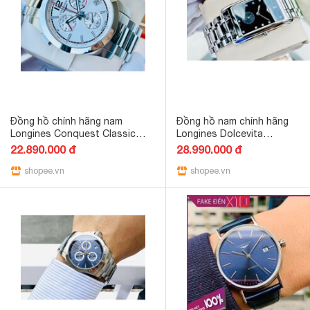
Đồng hồ chính hãng nam
Đồng hồ nam chính hãng
Longines Conquest Classic
Longines Dolcevita
Chronograph L3.701.4.76.6-
L5.755.4.57.6 - Máy quartz pi
22.890.000 đ
28.990.000 đ
Máy Pin Thụy Sĩ - Kính sapphire
Thụy Sĩ - Kính Sapphire
shopee.vn
shopee.vn