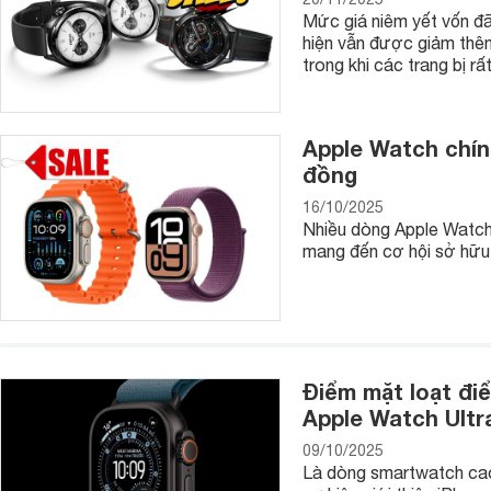
Để đáp ứng nhu cầu khác nhau từ người sử dụng thì thương 
Mức giá niêm yết vốn đã
dòng đồng hồ khác nhau, cụ thể:
hiện vẫn được giảm thêm
trong khi các trang bị rất
- Đồng hồ nam Longines Classic: bao gồm các bộ sưu tầm Pr
- Đồng hồ nam Longines Master Collection, the Longines 183
Apple Watch chính
- Các dòng đồng hồ thể theo Longines: gồm các bộ sưu tập 
đồng
- Đồng hồ Longines Heritage
16/10/2025
Nhiều dòng Apple Watch 
mang đến cơ hội sở hữu 
Điểm mặt loạt đi
Apple Watch Ultr
09/10/2025
Là dòng smartwatch cao