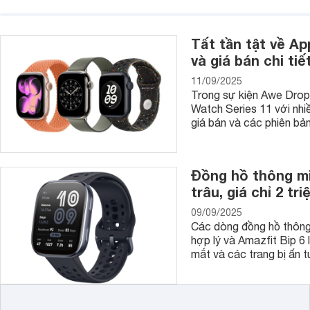
Tất tần tật về Ap
và giá bán chi tiết
11/09/2025
Trong sự kiện Awe Dropp
Watch Series 11 với nhiề
Mỗi dòng đồng hồ Longines, mỗi bộ sưu tập đều những đặc t
giá bán và các phiên b
thể tham khảo ý kiến từ người bán để chọn cho mình chiếc đ
Ngoài ra, người sử dụng đừng quên dùng Websosanh để tìm đ
Đồng hồ thông mi
trâu, giá chỉ 2 tr
09/09/2025
Các dòng đồng hồ thông 
hợp lý và Amazfit Bip 6
mắt và các trang bị ấn 