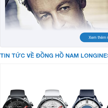
Xem thêm n
TIN TỨC VỀ ĐỒNG HỒ NAM LONGINE