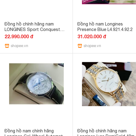
Đồng hồ chính hãng nam
Đồng hồ nam Longines
LONGINES Sport Conquest
Presence Blue L4.921.4.92.2
Chronograph L3.702.4.96.6-Máy
22.990.000 đ
31.020.000 đ
pin Thụy Sĩ - Kính Sapphire
shopee.vn
shopee.vn
Đồng hồ nam chính hãng
Đồng hồ chính hãng nam