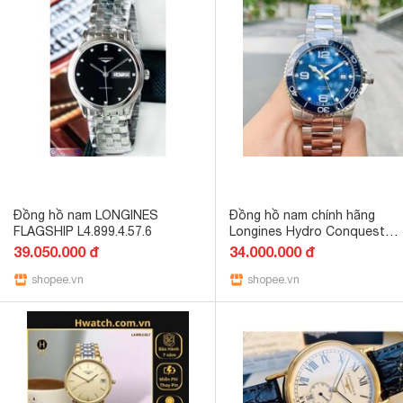
Đồng hồ nam LONGINES
Đồng hồ nam chính hãng
FLAGSHIP L4.899.4.57.6
Longines Hydro Conquest
Ceramic Blue- L3.782.4.96.6 -
39.050.000 đ
34.000.000 đ
Máy cơ tự động - Kính
shopee.vn
Sapphire
shopee.vn