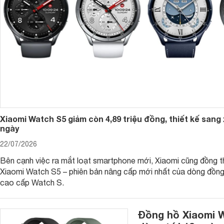
Logines nằm trong số những thương hiệu đồng hồ đẳng cấp và
tới cho người sử dụng những dòng đồng hồ để xem thời gian
đeo.
2. Chất lượng đồng hồ nam Longines có tốt không?
Là một trong những thương hiệu đồng hồ cao cấp hàng đầu t
những ưu điểm vượt trội.
- Thiết kế tinh tế, cao cấp, với độ hoàn thiện cao, đáp ứng 
thế, các dòng đồng hồ Longines còn sở hữu độ bền tuyệt vờ
va đập.
Xiaomi Watch S5 giảm còn 4,89 triệu đồng, thiết kế sang x
ngày
- Tất cả đồng hồ Longines từ
giá rẻ nhất
đều sử dụng bộ máy
trên đồng hồ. Bên cạnh Longines, chỉ có những dòng đồng 
22/07/2026
Bên cạnh việc ra mắt loạt smartphone mới, Xiaomi cũng đồng th
Xiaomi Watch S5 – phiên bản nâng cấp mới nhất của dòng đồng
cao cấp Watch S.
Đồng hồ Xiaomi W