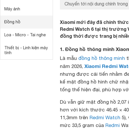
Chuyển tới nội dung chính trong 
Máy ảnh
Xiaomi mới đây đã chính thức
Đồng hồ
Redmi Watch 6 tại thị trường 
Loa - Micro - Tai nghe
đồng thời được trang bị nhiề
Thiết bị - Linh kiện máy
1. Đồng hồ thông minh Xiao
tính
Là mẫu
đồng hồ thông minh
t
Xiaomi Redmi Wat
năm 2026,
nhưng được cải tiến nhằm đem
kế mặt đồng hồ hình chữ nhậ
tổng thể hiện đại, phù hợp vớ
Dù vẫn giữ mặt đồng hồ 2,07 
hơn với kích thước 46.45 × 4
11,3mm trên
Redmi Watch
5),
mức 33,5 gram của
Redmi
Wat