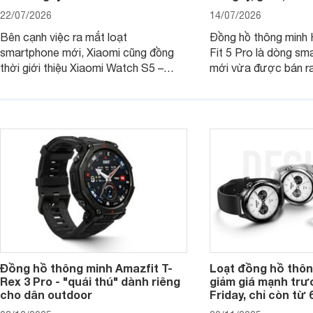
22/07/2026
14/07/2026
Bên cạnh việc ra mắt loạt
Đồng hồ thông minh
smartphone mới, Xiaomi cũng đồng
Fit 5 Pro là dòng sm
thời giới thiệu Xiaomi Watch S5 –
mới vừa được bán ra 
phiên bản nâng cấp mới nhất của
Việt Nam năm 2026.
dòng đồng hồ thông minh cao cấp
huy thế mạnh từ thế 
Watch S.
thiết kế thời thượng 
năng hiện đại.
Đồng hồ thông minh Amazfit T-
Loạt đồng hồ thôn
Rex 3 Pro - "quái thú" dành riêng
giảm giá mạnh trư
cho dân outdoor
Friday, chỉ còn từ