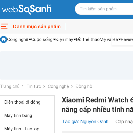
Danh mục sản phẩm
Công nghệ
Cuộc sống
Điện máy
Đồ thể thao
Mẹ và Bé
Revie
Trang chủ
Tin tức
Công nghệ
Đồng hồ
Xiaomi Redmi Watch 6 g
Điện thoại di động
nâng cấp nhiều tính n
Máy tính bảng
Tác giả: Nguyễn Oanh
Cập nhật
Máy tính - Laptop