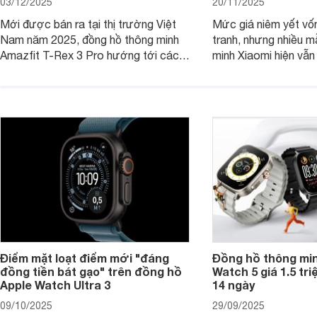
03/12/2025
20/11/2025
Mới được bán ra tại thị trường Việt
Mức giá niêm yết vốn
Nam năm 2025, đồng hồ thông minh
tranh, nhưng nhiều 
Amazfit T-Rex 3 Pro hướng tới các
minh Xiaomi hiện vẫ
quý ông theo đuổi lối sống khác biệt.
thêm, giúp chúng trở
Không chỉ gây ấn tượng với thiết kế
hơn với nhiều khách h
hầm hố, các tính năng mới là "tinh
các trang bị rất hiện 
hoa" hỗ trợ tích cực cho người sử
dụng.
Điểm mặt loạt điểm mới "đáng
Đồng hồ thông mi
đồng tiền bát gạo" trên đồng hồ
Watch 5 giá 1.5 triệ
Apple Watch Ultra 3
14 ngày
09/10/2025
29/09/2025