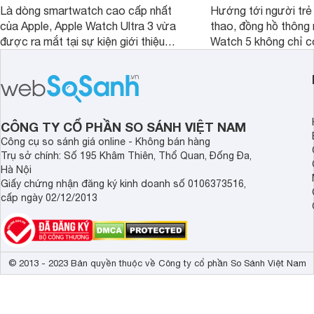
Là dòng smartwatch cao cấp nhất
Hướng tới người trẻ
của Apple, Apple Watch Ultra 3 vừa
thao, đồng hồ thông
được ra mắt tại sự kiện giới thiệu
Watch 5 không chỉ có
iPhone 17. Mặc dù tăng nhẹ giá bán,
thượng mà còn sở hữ
nhưng Apple Watch Ultra 3 cũng có
ấn tượng trong tầm g
loạt điểm mới nâng cấp so với thế hệ
tiền nhiệm. Cụ thể cùng tìm hiểu trong
bài viết đưới đây.
CÔNG TY CỔ PHẦN SO SÁNH VIỆT NAM
Công cụ so sánh giá online - Không bán hàng
Trụ sở chính: Số 195 Khâm Thiên, Thổ Quan, Đống Đa,
Hà Nội
Giấy chứng nhận đăng ký kinh doanh số 0106373516,
cấp ngày 02/12/2013
© 2013 - 2023 Bản quyền thuộc về Công ty cổ phần So Sánh Việt Nam