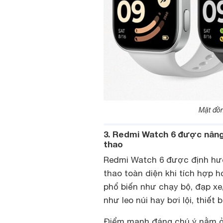
Mặt đồn
3. Redmi Watch 6 được nâng 
thao
Redmi Watch 6 được định hướn
thao toàn diện khi tích hợp 
phổ biến như chạy bộ, đạp xe
như leo núi hay bơi lội, thiết 
Điểm mạnh đáng chú ý nằm ở 