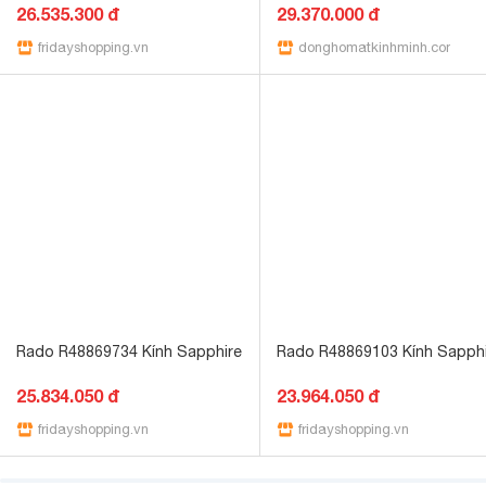
26.535.300 đ
29.370.000 đ
fridayshopping.vn
donghomatkinhminh.com
Rado R48869734 Kính Sapphire
Rado R48869103 Kính Sapph
25.834.050 đ
23.964.050 đ
fridayshopping.vn
fridayshopping.vn