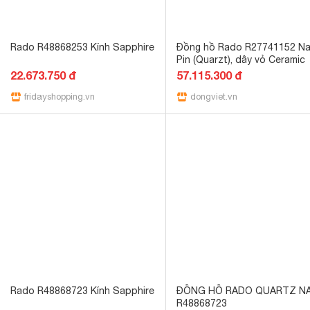
Rado R48868253 Kính Sapphire
Đồng hồ Rado R27741152 Na
Pin (Quarzt), dây vỏ Ceramic
22.673.750 đ
57.115.300 đ
fridayshopping.vn
dongviet.vn
Rado R48868723 Kính Sapphire
ĐỒNG HỒ RADO QUARTZ N
R48868723