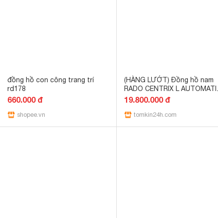
đồng hồ con công trang trí
(HÀNG LƯỚT) Đồng hồ nam
rd178
RADO CENTRIX L AUTOMATI
SWISS WATCH 38MM
660.000 đ
19.800.000 đ
R30939143
shopee.vn
tomkin24h.com