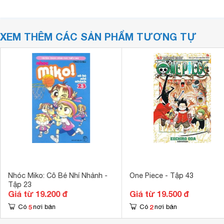
XEM THÊM CÁC SẢN PHẨM TƯƠNG TỰ
Nhóc Miko: Cô Bé Nhí Nhảnh -
One Piece - Tập 43
Tập 23
Giá từ 19.200 đ
Giá từ 19.500 đ
5
2
Có
nơi bán
Có
nơi bán