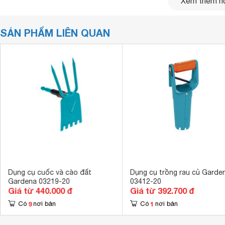
Xem thêm nộ
SẢN PHẨM LIÊN QUAN
Dụng cụ cuốc và cào đất
Dụng cụ trồng rau củ Garde
Đầu cào xới đất 03135-20 phù hợp với tất cả cán cầm của
Gardena 03219-20
03412-20
từ hãng Gardena thì người dùng nên sử dụng cùng với sẽ ma
Giá từ 440.000 đ
Giá từ 392.700 đ
9
1
Có
nơi bán
Có
nơi bán