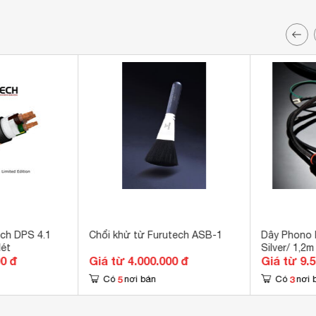
ch DPS 4.1
Chổi khử từ Furutech ASB-1
Dây Phono 
Mét
Silver/ 1,2m
00 đ
Giá từ 4.000.000 đ
Giá từ 9.
5
3
Có
nơi bán
Có
nơi 