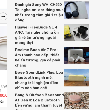
dựa trên nhu cầu và sở thích cá nhân. Cả
Đánh giá Sony WH-CH520:
hai đều là sản phẩm chất lượng cao,
Tai nghe on-ear đáng mua
nhưng hướng tới đối tượng khách hàng
nhất trong tầm giá 1 triệu
khác nhau.
đồng
Huawei FreeBuds SE 4
ANC: Tai nghe chống ồn
giá rẻ ấn tượng ngoài
mong đợi
Realme Buds Air 7 Pro:
Âm thanh cao cấp, thiết
kế ấn tượng, giá cả phải
chăng
Bose SoundLink Plus: Loa
Bluetooth mạnh mẽ,
nhưng trải nghiệm đắm
u Oyaide Tumani
Bộ điều khiển TOA TS-680AS
Dây l
chìm còn hạn chế
2
Subw
Bang & Olufsen Beosound
800.000 đ
Giá từ 9.326.500 đ
Giá 
A1 Gen 3: Loa Bluetooth
13
bán
Có
nơi bán
Có
bền vững, âm thanh tuyệt