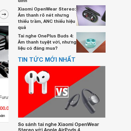
đỉnh
Xiaomi OpenWear Stereo:
Âm thanh rõ nét nhưng
thiếu trầm, ANC thiếu hiệu
quả
Tai nghe OnePlus Buds 4:
Âm thanh tuyệt vời, nhưng
liệu có đáng mua?
TIN TỨC MỚI NHẤT
Furutech AG 12
Đầu zắc Furutech Fi-8.1 NCF
Furut
500.000 đ
Giá từ 1.072.500 đ
Giá 
5
bán
Có
nơi bán
Có
So sánh tai nghe Xiaomi OpenWear
Stereo với Apple AirPods 4