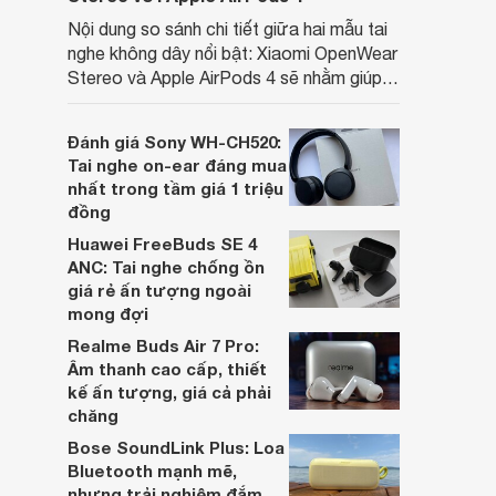
Nội dung so sánh chi tiết giữa hai mẫu tai
nghe không dây nổi bật: Xiaomi OpenWear
Stereo và Apple AirPods 4 sẽ nhằm giúp
người dùng đưa ra lựa chọn phù hợp nhất
dựa trên nhu cầu và sở thích cá nhân. Cả
Đánh giá Sony WH-CH520:
hai đều là sản phẩm chất lượng cao,
Tai nghe on-ear đáng mua
nhưng hướng tới đối tượng khách hàng
nhất trong tầm giá 1 triệu
khác nhau.
đồng
Huawei FreeBuds SE 4
ANC: Tai nghe chống ồn
giá rẻ ấn tượng ngoài
mong đợi
Realme Buds Air 7 Pro:
Âm thanh cao cấp, thiết
kế ấn tượng, giá cả phải
chăng
Bose SoundLink Plus: Loa
Bluetooth mạnh mẽ,
nhưng trải nghiệm đắm