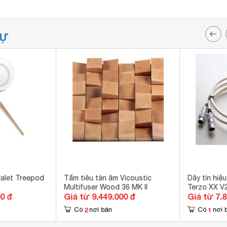
TỰ
ialet Treepod
Tấm tiêu tán âm Vicoustic
Dây tín hiệ
Multifuser Wood 36 MK II
Terzo XX V
00 đ
Giá từ 9.449.000 đ
Giá từ 7.
2
1
Có
nơi bán
Có
nơi 