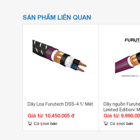
SẢN PHẨM LIÊN QUAN
noFlux
Dây Loa Furutech DSS-4.1/ Mét
Dây nguồn Furute
Limited Edition/ 
đ
Giá từ 10.450.005 đ
Giá từ 9.990.0
5
4
Có
nơi bán
Có
nơi bán