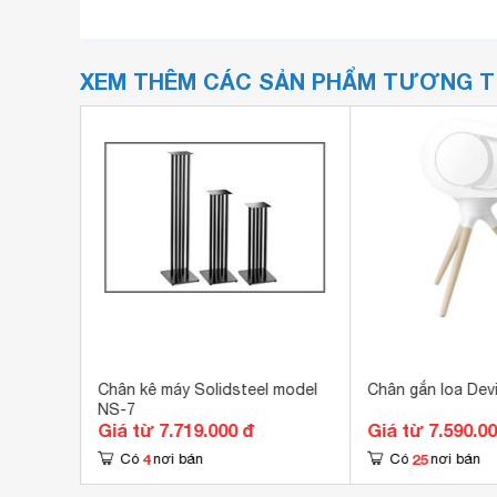
XEM THÊM CÁC SẢN PHẨM TƯƠNG 
Heaven
Chân kê máy Solidsteel model
Chân gắn loa Dev
NS-7
Giá từ 7.719.000 đ
Giá từ 7.590.0
4
25
Có
nơi bán
Có
nơi bán