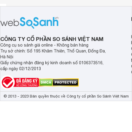
CÔNG TY CỔ PHẦN SO SÁNH VIỆT NAM
Công cụ so sánh giá online - Không bán hàng
Trụ sở chính: Số 195 Khâm Thiên, Thổ Quan, Đống Đa,
Hà Nội
Giấy chứng nhận đăng ký kinh doanh số 0106373516,
dành riêng cho tủ bếp dưới nên thiết kế mang nét đặc thù c
cấp ngày 02/12/2013
tích hợp giảm chấn được bắt trực tiếp vào hồi tủ giúp sả
nhẹ nhàng, không tiếng ồn.
inox 304 theo tiêu chu
Giá xoong nồi sử dụng chất liệu
mờ
giúp sản phẩm chắc chắn hơn, bền, đẹp và sang trọng, d
© 2013 - 2023 Bản quyền thuộc về Công ty cổ phần So Sánh Việt Nam