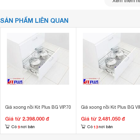
Xem thêm nộ
SẢN PHẨM LIÊN QUAN
Giá xoong nồi Kit Plus BG VIP.70
Giá xoong nồi Kit Plus BG VI
Giá từ 2.398.000 đ
Giá từ 2.481.050 đ
9
13
Có
nơi bán
Có
nơi bán