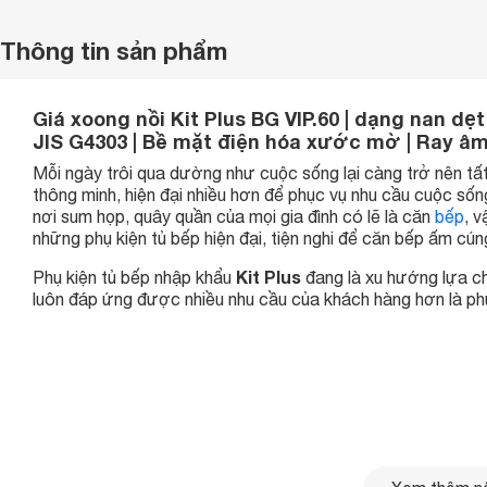
Thông tin sản phẩm
Giá xoong nồi Kit Plus BG VIP.60 | dạng nan dẹ
JIS G4303 | Bề mặt điện hóa xước mờ | Ray â
Mỗi ngày trôi qua dường như cuộc sống lại càng trở nên tấ
thông minh, hiện đại nhiều hơn để phục vụ nhu cầu cuộc sống
nơi sum họp, quây quần của mọi gia đình có lẽ là căn
bếp
, 
những phụ kiện tủ bếp hiện đại, tiện nghi để căn bếp ấm cún
Kit Plus
Phụ kiện tủ bếp nhập khẩu
đang là xu hướng lựa ch
luôn đáp ứng được nhiều nhu cầu của khách hàng hơn là ph