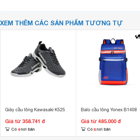
XEM THÊM CÁC SẢN PHẨM TƯƠNG TỰ
Giày cầu lông Kawasaki K525
Balo cầu lông Yonex B1408
Giá từ 358.741 đ
Giá từ 485.000 đ
4
6
Có
nơi bán
Có
nơi bán