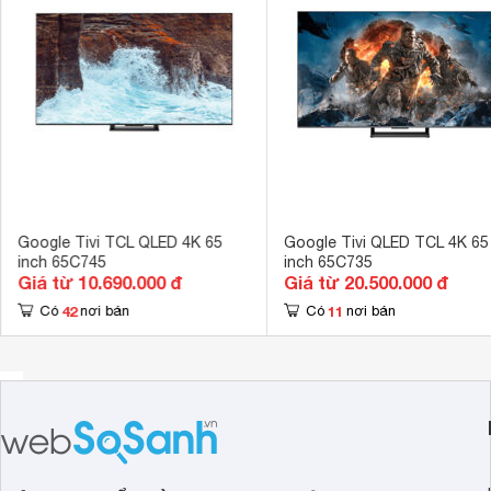
Cổng xuất âm thanh
Cổng Optical (
Cổng AV
Cổng Compos
Hệ điều hành, giao diện
Google TV 
Ứng dụng có sẵn
Google Play S
Kết nối không dây với điện thoại, máy
Chiếu màn hìn
tính bảng
Điều khiển tivi bằng điện thoại
Bằng ứng dụn
Google Tivi TCL QLED 4K 65
Google Tivi QLED TCL 4K 65
inch 65C745
inch 65C735
Kết nối Bàn phím, chuột
Có 
Giá từ 10.690.000 đ
Giá từ 20.500.000 đ
Công nghệ hình ảnh
42
11
Có
nơi bán
Có
nơi bán
Dolby Vision,
Công nghệ âm thanh
AI AQ, Dolby 
Tổng công suất loa
20W 
Số lượng loa
2 
Kích thước có chân, đặt bàn
144.6 x 88 x 