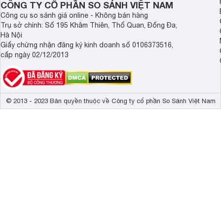
CÔNG TY CỔ PHẦN SO SÁNH VIỆT NAM
Trọng lượng có chân
15.4 kg
Công cụ so sánh giá online - Không bán hàng
Trụ sở chính: Số 195 Khâm Thiên, Thổ Quan, Đống Đa,
Kích thước không chân, treo tường
144.6 x 83.3 
Hà Nội
Trọng lượng không có chân
15.3 kg
Giấy chứng nhận đăng ký kinh doanh số 0106373516,
cấp ngày 02/12/2013
© 2013 - 2023 Bản quyền thuộc về Công ty cổ phần So Sánh Việt Nam
Tivi 65 inch này cũng được trang bị tính năng TCL Home giúp 
(
điều hòa
, cửa cuốn, đèn thông minh...) từ đó người sử dụng 
cách dễ dàng. Hơn nữa, với tính năng tối ưu Kid'S Profile 
thân thiện với trẻ em, từ đó ngăn cản các nội dung xấu độ
Công nghệ màn hình