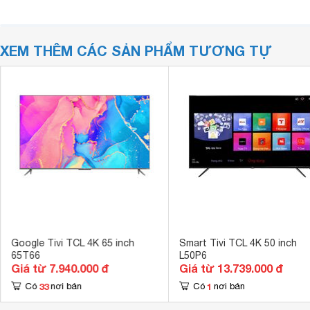
XEM THÊM CÁC SẢN PHẨM TƯƠNG TỰ
Google Tivi TCL 4K 65 inch
Smart Tivi TCL 4K 50 inch
65T66
L50P6
Giá từ 7.940.000 đ
Giá từ 13.739.000 đ
33
1
Có
nơi bán
Có
nơi bán