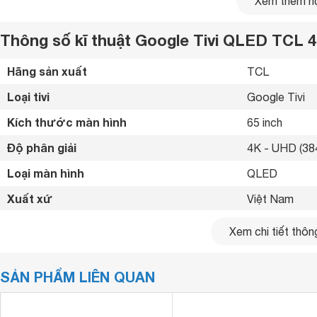
Xem thêm nộ
Thông số kĩ thuật Google Tivi QLED TCL 4
Hãng sản xuất
TCL 
Loại tivi
Google Tivi 
Kích thước màn hình
65 inch
Độ phân giải
4K - UHD (384
Loại màn hình
QLED 
Xuất xứ
Việt Nam 
Bluetooth
Google
tivi QLED
4K 65 inch TCL 65C645 cũng được trang 
Có 
Xem chi tiết thông
dụng có thể thực hiện các cuộc gọi thoại hoặc gọi video (nế
Kết nối internet
Cổng LAN, Wif
bạn bè một cách dễ dàng hơn. Đương nhiên, TCL 65C645 cũn
đầu với khẩu lệnh OK Google mà không cần tới remote điều
SẢN PHẨM LIÊN QUAN
Cổng HDMI
3 cổng 
USB
2 cổng 