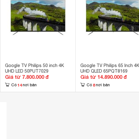
USB
2 cổng 
Hệ điều hành, giao diện
Google TV 
Amazon Prime 
Ứng dụng có sẵn
Seach... 
Công nghệ hình ảnh
Dolby Vision
Công nghệ âm thanh
Dolby Atmos 
Tổng công suất loa
16W 
Google TV Philips 50 inch 4K
Google TV Philips 65 Inch 4
UHD LED 50PUT7029
UHD QLED 65PQT8169
Số lượng loa
2 
Giá từ 7.800.000 đ
Giá từ 14.890.000 đ
Kích thước có chân, đặt bàn
14
8
Có
nơi bán
Có
nơi bán
122.7 x 74.2 
Kích thước không chân, treo tường
122.7 x 71.2 