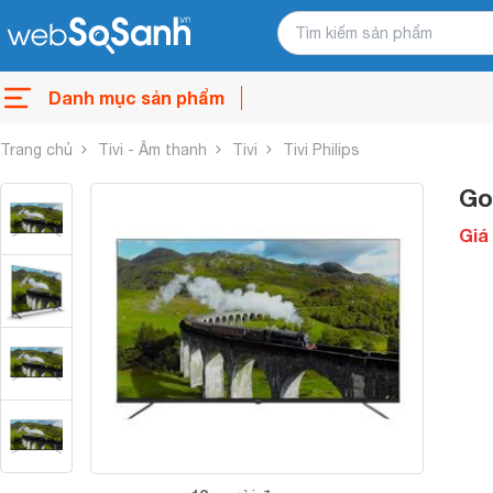
Danh mục sản phẩm
Trang chủ
Tivi - Âm thanh
Tivi
Tivi Philips
Go
Giá 