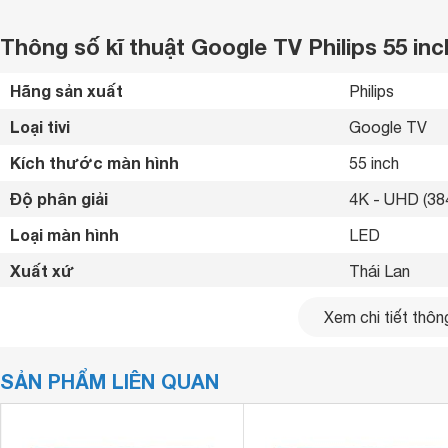
Thông số kĩ thuật Google TV Philips 55 
Hãng sản xuất
Philips 
Loại tivi
Google TV 
Kích thước màn hình
55 inch
Độ phân giải
4K - UHD (384
Loại màn hình
LED 
Xuất xứ
Thái Lan 
Năm ra mắt
2024 
Xem chi tiết thông
Bluetooth
Có 
SẢN PHẨM LIÊN QUAN
Kết nối internet
Cổng LAN, Wif
Cổng HDMI
3 cổng 