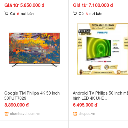
Giá từ 5.850.000 đ
Giá từ 7.100.000 đ
6
6
Có
nơi bán
Có
nơi bán
Google Tivi Philips 4K 50 inch
Android TV Philips 50 inch m
50PUT7029
hình LED 4K UHD
-50PUT7406/74 Mới DMNSG
8.890.000 đ
6.495.000 đ
nhanhavui.com.vn
shopee.vn