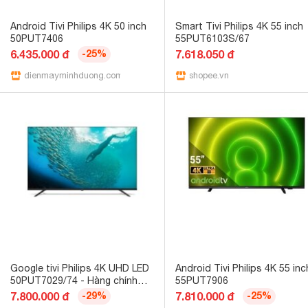
Android Tivi Philips 4K 50 inch
Smart Tivi Philips 4K 55 inch
50PUT7406
55PUT6103S/67
6.435.000 đ
-25%
7.618.050 đ
dienmayminhduong.com
shopee.vn
Google tivi Philips 4K UHD LED
Android Tivi Philips 4K 55 inc
50PUT7029/74 - Hàng chính
55PUT7906
hãng
7.800.000 đ
-29%
7.810.000 đ
-25%