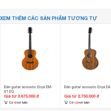
XEM THÊM CÁC SẢN PHẨM TƯƠNG TỰ
Đàn guitar acoustic Enya EM-
Đàn guitar acoustic Enya EA
X1 EQ
Giá từ 3.675.000 đ
Giá từ 2.750.000 đ
4
13
Có
nơi bán
Có
nơi bán