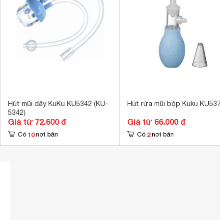
Hút mũi dây KuKu KU5342 (KU-
Hút rửa mũi bóp Kuku KU53
5342)
Giá từ 72.600 đ
Giá từ 66.000 đ
10
2
Có
nơi bán
Có
nơi bán