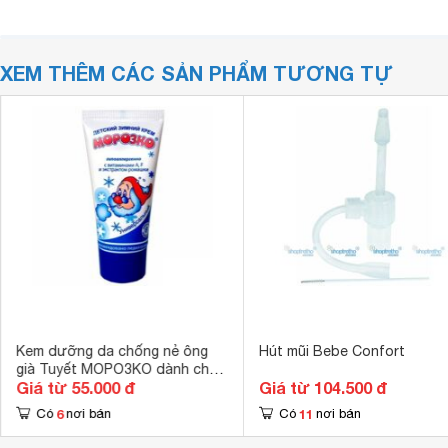
XEM THÊM CÁC SẢN PHẨM TƯƠNG TỰ
Kem dưỡng da chống nẻ ông
Hút mũi Bebe Confort
già Tuyết MOPO3KO dành cho
Giá từ 55.000 đ
Giá từ 104.500 đ
trẻ em
6
11
Có
nơi bán
Có
nơi bán