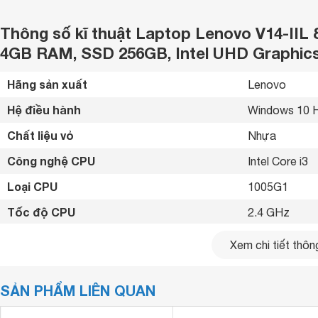
Thông số kĩ thuật Laptop Lenovo V14-IIL 
4GB RAM, SSD 256GB, Intel UHD Graphics,
Hãng sản xuất
Lenovo 
Hệ điều hành
Windows 10 
Chất liệu vỏ
Nhựa 
Công nghệ CPU
Intel Core i3 
Loại CPU
1005G1 
Tốc độ CPU
2.4 GHz
Tốc độ tối đa
3.4 GHz 
Xem chi tiết thông
Loại RAM
DDR4 
SẢN PHẨM LIÊN QUAN
Dung lượng RAM
4 GB
Tốc độ bus
2666 MHz