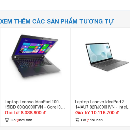
XEM THÊM CÁC SẢN PHẨM TƯƠNG TỰ
Laptop Lenovo IdeaPad 100-
Laptop Lenovo IdeaPad 3
15IBD 80QQ000FVN - Core i3
14IAU7 82RJ000HVN - Intel
Giá từ 8.038.800 đ
Giá từ 10.116.700 đ
5005U , RAM 4Gb , HDD 500Gb ,
Core i3-1215U, 8GB RAM, S
Intel HD Graphics , 15.6 Inches
512GB, Intel UHD Graphics, 
3
7
Có
nơi bán
Có
nơi bán
inch