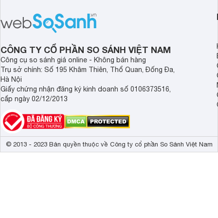
Đèn bàn phím
Không 
Tính năng khác
Multi TouchP
Loại Pin
Pin liền 
CÔNG TY CỔ PHẦN SO SÁNH VIỆT NAM
Dung lượng
2 cell
Công cụ so sánh giá online - Không bán hàng
Trụ sở chính: Số 195 Khâm Thiên, Thổ Quan, Đống Đa,
Kích thước
327.1 x 241 
Hà Nội
Giấy chứng nhận đăng ký kinh doanh số 0106373516,
Trọng lượng
1.47 kg
cấp ngày 02/12/2013
© 2013 - 2023 Bản quyền thuộc về Công ty cổ phần So Sánh Việt Nam