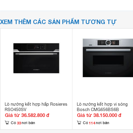
XEM THÊM CÁC SẢN PHẨM TƯƠNG TỰ
Lò nướng kết hợp hấp Rosieres
Lò nướng kết hợp vi sóng
RSO450SV
Bosch CMG656BS6B
Giá từ 36.582.800 đ
Giá từ 38.150.000 đ
33
114
Có
nơi bán
Có
nơi bán