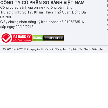
CÔNG TY CỔ PHẦN SO SÁNH VIỆT NAM
Nướng trên dưới có quạt đối lưu: Hoàn hảo cho các món b
Công cụ so sánh giá online - Không bán hàng
Trụ sở chính: Số 195 Khâm Thiên, Thổ Quan, Đống Đa,
Quạt đối lưu tích hợp
Hà Nội
Quạt
đối lưu tích hợp trong lò nướng Brandt BOP7568LX, 7
Giấy chứng nhận đăng ký kinh doanh số 0106373516,
ăn chín đều và nhanh hơn. Quạt đối lưu cũng giúp lưu thông 
cấp ngày 02/12/2013
giòn ngon.
© 2013 - 2023 Bản quyền thuộc về Công ty cổ phần So Sánh Việt Nam