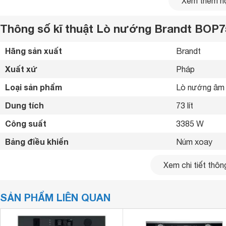
Xem thêm nộ
Thông số kĩ thuật Lò nướng Brandt BOP7
Hãng sản xuất
Brandt 
Xuất xứ
Pháp 
Loại sản phẩm
Lò nướng âm 
Dung tích
73 lít
Công suất
3385 W
Bảng điều khiển
Núm xoay 
Kích thước lò
596 x 592 x 
Xem chi tiết thông
SẢN PHẨM LIÊN QUAN