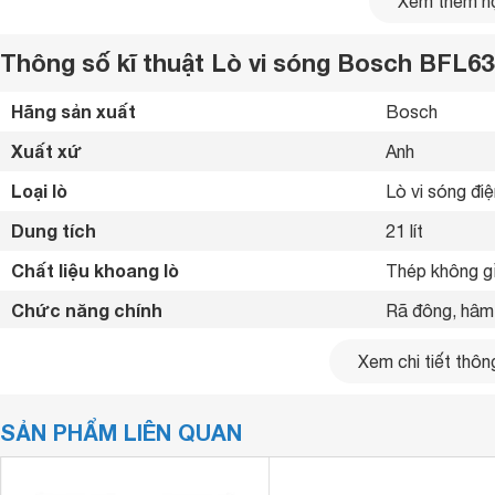
Xem thêm nộ
Thông số kĩ thuật Lò vi sóng Bosch BFL6
Hãng sản xuất
Bosch 
Xuất xứ
Anh 
Loại lò
Lò vi sóng điệ
Dung tích
21 lít
Chất liệu khoang lò
Thép không gỉ
Chức năng chính
Rã đông, hâm,
Chức năng nướng
Không có nư
Xem chi tiết thông
Công suất vi sóng
900 W
SẢN PHẨM LIÊN QUAN
Hẹn giờ
Có 
Kích thước lò
382 x 594 x 