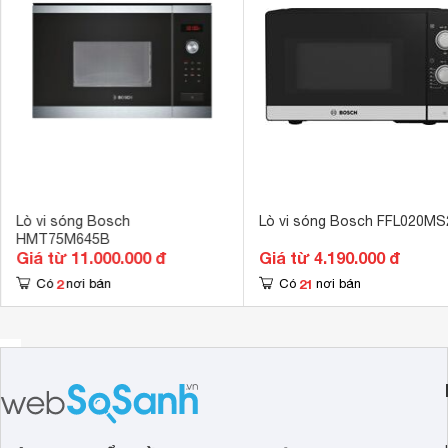
Kích thước khoang lò
220 x 350 x 
Trọng lượng
17 kg
Lò vi sóng Bosch
Lò vi sóng Bosch FFL020M
HMT75M645B
Giá từ 11.000.000 đ
Giá từ 4.190.000 đ
Tính năng nấu tự động thông minh
2
21
Có
nơi bán
Có
nơi bán
Một trong những tính năng đáng chú ý của Bosch BFL634GS1 
gian và công sức trong quá trình chế biến món ăn. Chỉ cần
lò vi sóng sẽ tự động lựa chọn chức năng và công suất p
Đây là tính năng cực kỳ tiện lợi cho những người bận rộn 