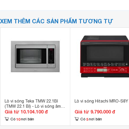
XEM THÊM CÁC SẢN PHẨM TƯƠNG TỰ
Lò vi sóng Teka TMW 22.1BI
Lò vi sóng Hitachi MRO-S8Y
(TMW 22.1 BI) - Lò vi sóng âm
Giá từ 10.104.100 đ
Giá từ 9.790.000 đ
tủ, 20 lít, 800W, có nướng
10
5
Có
nơi bán
Có
nơi bán