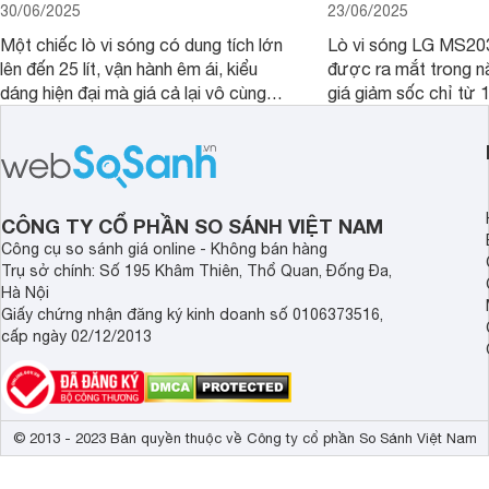
30/06/2025
23/06/2025
Một chiếc lò vi sóng có dung tích lớn
Lò vi sóng LG MS20
lên đến 25 lít, vận hành êm ái, kiểu
được ra mắt trong 
dáng hiện đại mà giá cả lại vô cùng
giá giảm sốc chỉ từ 1
hợp lý là những gì mà người dùng mô
Vậy trong năm 2025,
tả về lò vi sóng LG MS2535GIK 25 lít.
có còn đáng mua để 
Sản phẩm này là một ứng cử viên rất
căn bếp nhà bạn khô
đáng cân nhắc cho căn bếp của gia
đây chúng tôi sẽ giú
đình bạn trong năm 2025.
được câu trả lời, nh
CÔNG TY CỔ PHẦN SO SÁNH VIỆT NAM
đúng đắn nhất.
Công cụ so sánh giá online - Không bán hàng
Trụ sở chính: Số 195 Khâm Thiên, Thổ Quan, Đống Đa,
Hà Nội
Giấy chứng nhận đăng ký kinh doanh số 0106373516,
cấp ngày 02/12/2013
© 2013 - 2023 Bản quyền thuộc về Công ty cổ phần So Sánh Việt Nam