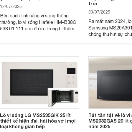
trội
12/07/2025
03/07/2025
Bên cạnh tính năng vi sóng thông
Ra mắt năm 2024, lò
thường, lò vi sóng Hafele HM-B38C
Samsung MS20A301
538.01.111 còn được trang bị thêm
chóng thu hút sự chú
tính năng nướng để mọi người chế
tinh tế, hiện đại và 
biến được nhanh chóng và đa dạng
hấp dẫn. Với dung tíc
món ăn hơn. Cùng Websosanh.vn đi
tính năng tiện ích th
tìm hiểu chi tiết sản phẩm này nhé.
phẩm hứa hẹn mang đ
nấu nướng dễ dàng và
gia đình.
Lò vi sóng LG MS2535GIK 25 lít
Tất tần tật về lò v
thiết kế hiện đại, hài hòa với mọi
MS2032GAS 20 lít g
loại không gian bếp
năm 2025