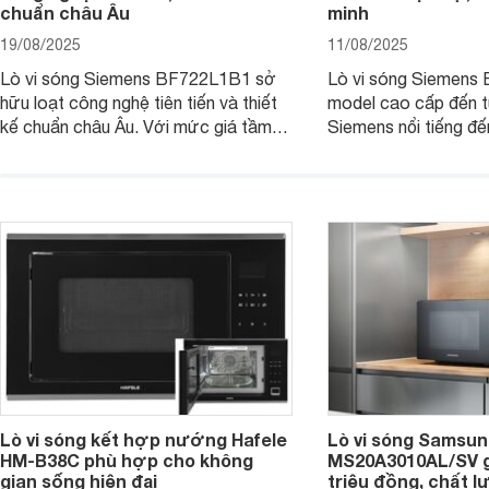
chuẩn châu Âu
minh
19/08/2025
11/08/2025
Lò vi sóng Siemens BF722L1B1 sở
Lò vi sóng Siemens
hữu loạt công nghệ tiên tiến và thiết
model cao cấp đến t
kế chuẩn châu Âu. Với mức giá tầm
Siemens nổi tiếng đ
27 triệu đồng, thì người dùng đang
phẩm đang được nhi
phân vân: liệu chiếc lò vi sóng này có
quan tâm bởi thiết kế
thực sự đáng mua hay không? Hãy
trọng cùng nhiều tín
cùng tìm hiểu ngay dưới đây nhé.
và tiện lợi. Cùng We
hiểu chi tiết sản phẩ
Lò vi sóng kết hợp nướng Hafele
Lò vi sóng Samsung
HM-B38C phù hợp cho không
MS20A3010AL/SV gi
gian sống hiện đại
triệu đồng, chất 