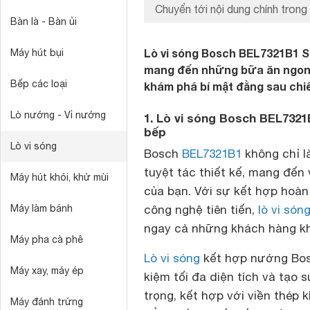
Chuyển tới nội dung chính trong 
Bàn là - Bàn ủi
Lò vi sóng Bosch BEL7321B1 Se
Máy hút bụi
mang đến những bữa ăn ngon l
Bếp các loại
khám phá bí mật đằng sau chiế
Lò nướng - Vỉ nướng
1. Lò vi sóng Bosch BEL7321B
bếp
Lò vi sóng
Bosch
BEL7321B1
không chỉ l
tuyệt tác thiết kế, mang đến
Máy hút khói, khử mùi
của bạn. Với sự kết hợp hoàn 
Máy làm bánh
công nghệ tiên tiến,
lò vi són
ngay cả những khách hàng kh
Máy pha cà phê
Lò vi sóng
kết hợp nướng Bosc
Máy xay, máy ép
kiệm tối đa diện tích và tạo
trọng, kết hợp với viền thép
Máy đánh trứng