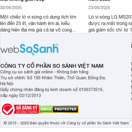
30/06/2025
23/06/2025
Một chiếc lò vi sóng có dung tích lớn
Lò vi sóng LG MS20
lên đến 25 lít, vận hành êm ái, kiểu
được ra mắt trong 
dáng hiện đại mà giá cả lại vô cùng
giá giảm sốc chỉ từ 1
hợp lý là những gì mà người dùng mô
Vậy trong năm 2025,
tả về lò vi sóng LG MS2535GIK 25 lít.
có còn đáng mua để 
Sản phẩm này là một ứng cử viên rất
căn bếp nhà bạn khô
đáng cân nhắc cho căn bếp của gia
đây chúng tôi sẽ giú
đình bạn trong năm 2025.
được câu trả lời, nh
CÔNG TY CỔ PHẦN SO SÁNH VIỆT NAM
đúng đắn nhất.
Công cụ so sánh giá online - Không bán hàng
Trụ sở chính: Số 195 Khâm Thiên, Thổ Quan, Đống Đa,
Hà Nội
Giấy chứng nhận đăng ký kinh doanh số 0106373516,
cấp ngày 02/12/2013
© 2013 - 2023 Bản quyền thuộc về Công ty cổ phần So Sánh Việt Nam