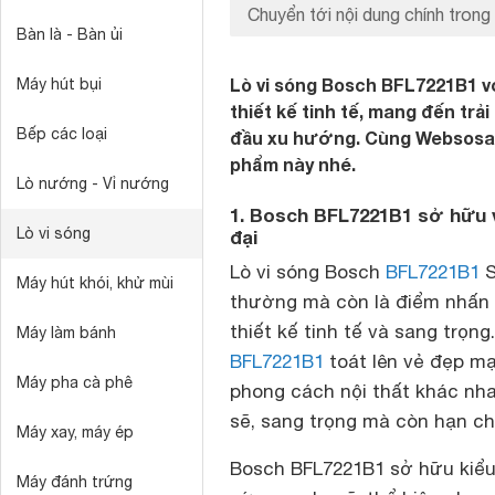
Chuyển tới nội dung chính trong 
Bàn là - Bàn ủi
Lò vi sóng Bosch BFL7221B1 v
Máy hút bụi
thiết kế tinh tế, mang đến tr
Bếp các loại
đầu xu hướng. Cùng Websosan
phẩm này nhé.
Lò nướng - Vỉ nướng
1. Bosch BFL7221B1 sở hữu v
Lò vi sóng
đại
Lò vi sóng Bosch
BFL7221B1
S
Máy hút khói, khử mùi
thường mà còn là điểm nhấn 
thiết kế tinh tế và sang trọ
Máy làm bánh
BFL7221B1
toát lên vẻ đẹp mạ
Máy pha cà phê
phong cách nội thất khác nh
sẽ, sang trọng mà còn hạn ch
Máy xay, máy ép
Bosch BFL7221B1 sở hữu kiểu
Máy đánh trứng