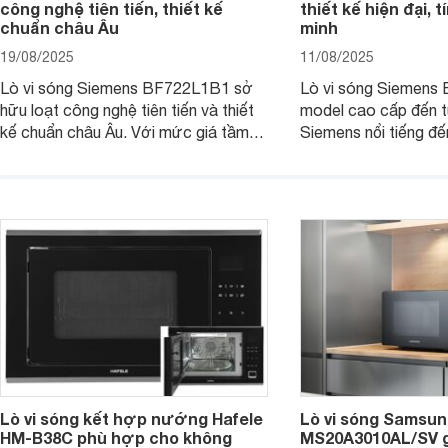
công nghệ tiên tiến, thiết kế
thiết kế hiện đại, 
chuẩn châu Âu
minh
19/08/2025
11/08/2025
Lò vi sóng Siemens BF722L1B1 sở
Lò vi sóng Siemens
hữu loạt công nghệ tiên tiến và thiết
model cao cấp đến t
kế chuẩn châu Âu. Với mức giá tầm
Siemens nổi tiếng đ
27 triệu đồng, thì người dùng đang
phẩm đang được nhi
phân vân: liệu chiếc lò vi sóng này có
quan tâm bởi thiết kế
thực sự đáng mua hay không? Hãy
trọng cùng nhiều tín
cùng tìm hiểu ngay dưới đây nhé.
và tiện lợi. Cùng We
hiểu chi tiết sản phẩ
Lò vi sóng kết hợp nướng Hafele
Lò vi sóng Samsung
HM-B38C phù hợp cho không
MS20A3010AL/SV gi