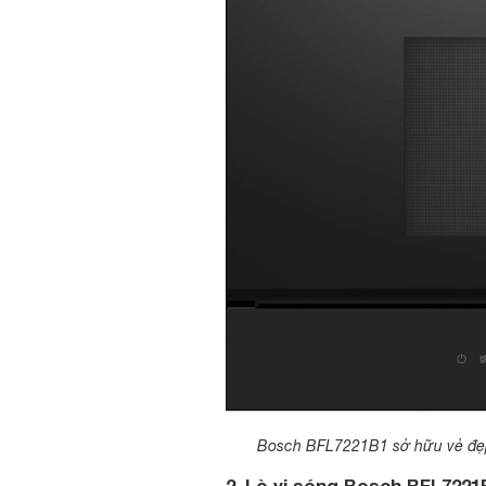
Bosch BFL7221B1 sở hữu vẻ đẹp t
2. Lò vi sóng Bosch BFL7221