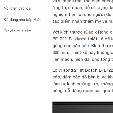
vức, mạnh mẽ, thể hiện phon
ứng trực quan, dễ sử dụng, kế
Nồi điện các loại
nghiệm tiện lợi cho người dù
Đồ dùng nhà bếp khác
tạo điểm nhấn thẩm mỹ và man
Tư vấn mua sắm
Với kích thước (Cao x Rộng x 
BFL7221B1 được thiết kế để lắ
gàng cho căn
bếp
. Kích thước
300 mm. Thiết kế này không c
liền mạch, hiện đại cho tổng 
Lò vi sóng 21 lít Bosch BFL72
cấp, đảm bảo độ bền bỉ và k
làm từ kính cường lực, khôn
bóng, dễ dàng quan sát quá t