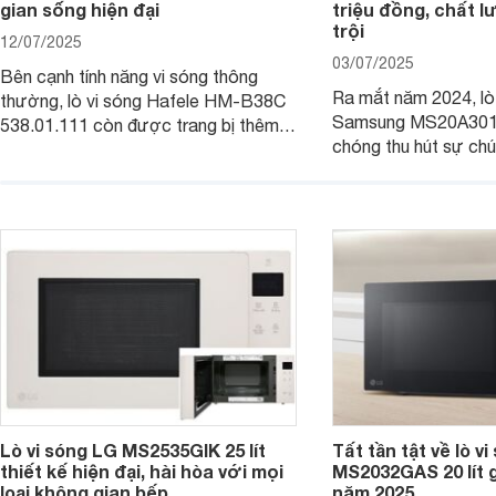
gian sống hiện đại
triệu đồng, chất 
trội
12/07/2025
03/07/2025
Bên cạnh tính năng vi sóng thông
Ra mắt năm 2024, lò
thường, lò vi sóng Hafele HM-B38C
Samsung MS20A301
538.01.111 còn được trang bị thêm
chóng thu hút sự chú
tính năng nướng để mọi người chế
tinh tế, hiện đại và 
biến được nhanh chóng và đa dạng
hấp dẫn. Với dung tíc
món ăn hơn. Cùng Websosanh.vn đi
tính năng tiện ích th
tìm hiểu chi tiết sản phẩm này nhé.
phẩm hứa hẹn mang đ
nấu nướng dễ dàng và
gia đình.
Lò vi sóng LG MS2535GIK 25 lít
Tất tần tật về lò v
thiết kế hiện đại, hài hòa với mọi
MS2032GAS 20 lít g
loại không gian bếp
năm 2025