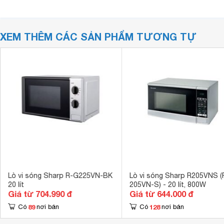
XEM THÊM CÁC SẢN PHẨM TƯƠNG TỰ
Lò vi sóng Sharp R-G225VN-BK
Lò vi sóng Sharp R205VNS (
20 lít
205VN-S) - 20 lít, 800W
Giá từ 704.990 đ
Giá từ 644.000 đ
89
128
Có
nơi bán
Có
nơi bán