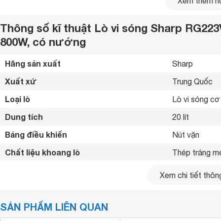
Xem thêm nộ
Thông số kĩ thuật Lò vi sóng Sharp RG223
800W, có nướng
Hãng sản xuất
Sharp 
Xuất xứ
Trung Quốc 
Loại lò
Lò vi sóng cơ
Dung tích
20 lít
Bảng điều khiển
Nút vặn 
Chất liệu khoang lò
Thép tráng m
Chức năng chính
Nấu, hâm, rã
Xem chi tiết thông
Chức năng nướng
Có nướng 
Lò vi sóng cơ, có nướng
SẢN PHẨM LIÊN QUAN
Công suất vi sóng
800 W
lò vi sóng Sharp R-G223VNSM 20 l
Công suất 800W của