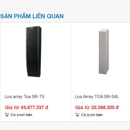
SẢN PHẨM LIÊN QUAN
Loa array Toa SR-T5
Loa Array TOA SR-S4L
Giá từ 49.877.337 đ
Giá từ 22.388.300 đ
4
5
Có
nơi bán
Có
nơi bán