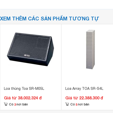
XEM THÊM CÁC SẢN PHẨM TƯƠNG TỰ
Loa thùng Toa SR-M05L
Loa Array TOA SR-S4L
Giá từ 38.002.324 đ
Giá từ 22.388.300 đ
3
5
Có
nơi bán
Có
nơi bán