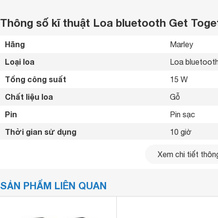
Thông số kĩ thuật Loa bluetooth Get Tog
Hãng
Marley 
Loại loa
Loa bluetooth
Tổng công suất
15 W
Chất liệu loa
Gỗ 
Pin
Pin sạc 
Thời gian sử dụng
10 giờ 
Phím điều khiển
Cảm ứng 
Xem chi tiết thông
Tiện ích
Chống nước I
SẢN PHẨM LIÊN QUAN
Kết nối không dây
Bluetooth 
Khối lượng loa chính
1.5 kg