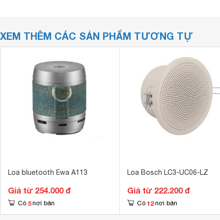
XEM THÊM CÁC SẢN PHẨM TƯƠNG TỰ
Loa bluetooth Ewa A113
Loa Bosch LC3-UC06-LZ
Giá từ 254.000 đ
Giá từ 222.200 đ
5
12
Có
nơi bán
Có
nơi bán