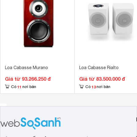
Tổng số loa bass
1 loa
Hệ thống củ loa cao cấp cho âm thanh mạnh mẽ
Kích thước loa Mid
101.6 mm
La Sphère được trang bị hệ thống củ loa cao cấp bao gồm
mm, mang đến âm thanh mạnh mẽ và sắc nét. Loa woofer tái
Tổng số loa Mid
1 loa
tweeter xử lý âm trung và âm cao rõ ràng, chi tiết.
Âm thanh nổi sống động và chân thực
Loa Cabasse Murano
Loa Cabasse Rialto
Giá từ 93.266.250 đ
Giá từ 83.500.000 đ
11
13
Có
nơi bán
Có
nơi bán