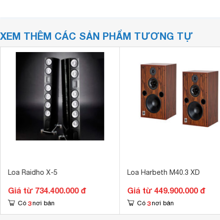
XEM THÊM CÁC SẢN PHẨM TƯƠNG TỰ
Loa Raidho X-5
Loa Harbeth M40.3 XD
Giá từ 734.400.000 đ
Giá từ 449.900.000 đ
3
3
Có
nơi bán
Có
nơi bán