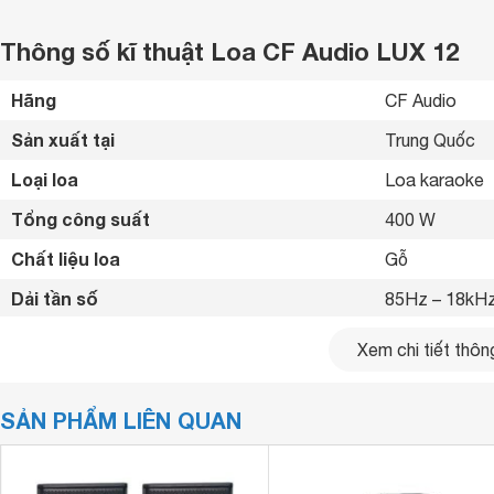
Thông số kĩ thuật Loa CF Audio LUX 12
Hãng
CF Audio 
Sản xuất tại
Trung Quốc 
Loại loa
Loa karaoke 
Tổng công suất
400 W
Chất liệu loa
Gỗ 
Dải tần số
85Hz – 18kHz
Trở kháng
8 Ohms
Xem chi tiết thông
Độ nhạy
98 dB
SẢN PHẨM LIÊN QUAN
Kích thước loa chính
560 x 370 x 
Khối lượng loa chính
18.75 kg