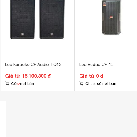
Kích thước loa Sub/Bass
300 mm
Tổng số loa bass
1 loa
Tổng số loa Treble
1 loa
Loa karaoke CF Audio TQ12
Loa Eudac CF-12
Giá từ 15.100.800 đ
Giá từ 0 đ
2
Có
nơi bán
Chưa có nơi bán