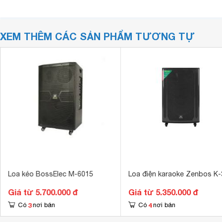
XEM THÊM CÁC SẢN PHẨM TƯƠNG TỰ
Loa kéo BossElec M-6015
Loa điện karaoke Zenbos K-
Giá từ 5.700.000 đ
Giá từ 5.350.000 đ
3
4
Có
nơi bán
Có
nơi bán