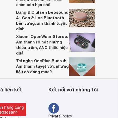
chìm còn hạn chế
Bang & Olufsen Beosound
A1 Gen 3: Loa Bluetooth
bền vững, âm thanh tuyệt
đỉnh
Xiaomi OpenWear Stereo:
Âm thanh rõ nét nhưng
thiếu trầm, ANC thiếu hiệu
quả
Tai nghe OnePlus Buds 4:
Âm thanh tuyệt vời, nhưng
liệu có đáng mua?
à liên kết
Kết nối với chúng tôi
Private Policy