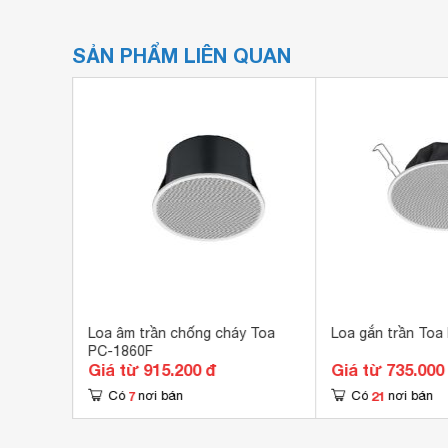
SẢN PHẨM LIÊN QUAN
a gắn âm
Loa âm trần chống cháy Toa
Loa gắn trần Toa
PC-1860F
Giá từ 915.200 đ
Giá từ 735.000
7
21
Có
nơi bán
Có
nơi bán