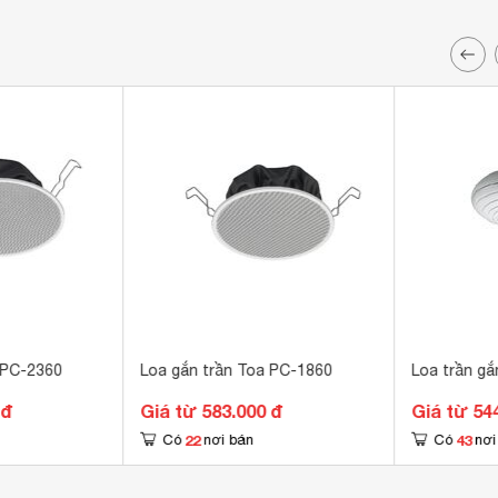
 PC-2360
Loa gắn trần Toa PC-1860
Loa trần g
 đ
Giá từ 583.000 đ
Giá từ 54
22
43
Có
nơi bán
Có
nơi