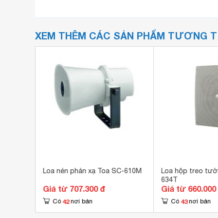
XEM THÊM CÁC SẢN PHẨM TƯƠNG 
oa phát
Loa nén phản xạ Toa SC-610M
Loa hộp treo tư
634T
Giá từ 707.300 đ
Giá từ 660.000
42
43
Có
nơi bán
Có
nơi bán