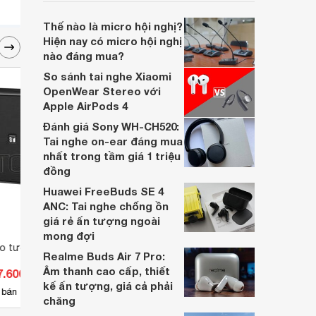
trường có rất nhiều loại micro với đa dạng
mẫu mã đến từ nhiều thương hiệu khác
Thế nào là micro hội nghị?
nhau. Vậy micro cổ ngỗng dùng trong
Hiện nay có micro hội nghị
trường hợp nào và loại nào đang được
nào đáng mua?
chuộng nhất?
So sánh tai nghe Xiaomi
OpenWear Stereo với
Apple AirPods 4
Đánh giá Sony WH-CH520:
Tai nghe on-ear đáng mua
nhất trong tầm giá 1 triệu
đồng
Huawei FreeBuds SE 4
ANC: Tai nghe chống ồn
giá rẻ ấn tượng ngoài
mong đợi
eo tường TOA BS-
Loa nén phản xạ vành chữ nhật
Củ lo
Realme Buds Air 7 Pro:
TOA SC-615M
Âm thanh cao cấp, thiết
7.600 đ
Giá từ 832.700 đ
Giá 
kế ấn tượng, giá cả phải
47
 bán
Có
nơi bán
Có
chăng