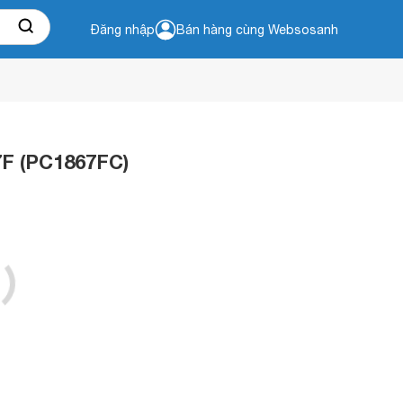
Đăng nhập
Bán hàng cùng Websosanh
7F (PC1867FC)