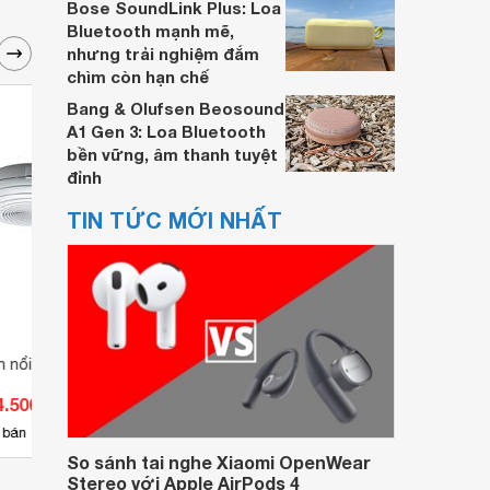
Bose SoundLink Plus: Loa
Bluetooth mạnh mẽ,
nhưng trải nghiệm đắm
chìm còn hạn chế
Bang & Olufsen Beosound
A1 Gen 3: Loa Bluetooth
bền vững, âm thanh tuyệt
đỉnh
TIN TỨC MỚI NHẤT
ắn nổi TOA PC-2268
Loa gắn trần 15W Toa PC-668R
Loa g
PC-3
4.500 đ
Giá từ 550.000 đ
Giá 
38
 bán
Có
nơi bán
Có
So sánh tai nghe Xiaomi OpenWear
Stereo với Apple AirPods 4