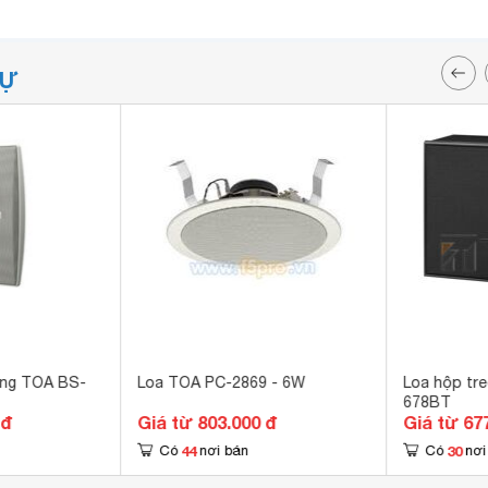
TỰ
ờng TOA BS-
Loa TOA PC-2869 - 6W
Loa hộp tr
678BT
 đ
Giá từ 803.000 đ
Giá từ 67
44
30
Có
nơi bán
Có
nơi