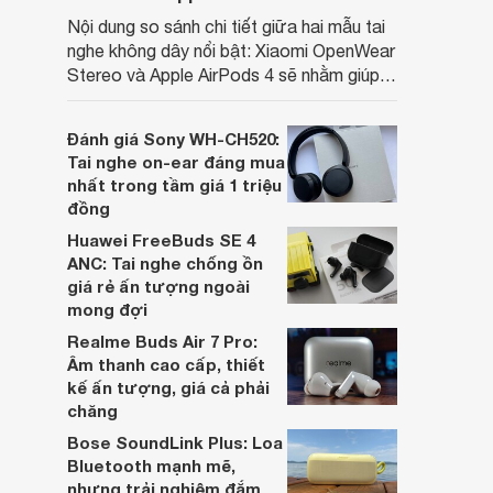
Nội dung so sánh chi tiết giữa hai mẫu tai
nghe không dây nổi bật: Xiaomi OpenWear
Stereo và Apple AirPods 4 sẽ nhằm giúp
người dùng đưa ra lựa chọn phù hợp nhất
dựa trên nhu cầu và sở thích cá nhân. Cả
Đánh giá Sony WH-CH520:
hai đều là sản phẩm chất lượng cao,
Tai nghe on-ear đáng mua
nhưng hướng tới đối tượng khách hàng
nhất trong tầm giá 1 triệu
khác nhau.
đồng
Huawei FreeBuds SE 4
ANC: Tai nghe chống ồn
giá rẻ ấn tượng ngoài
mong đợi
Realme Buds Air 7 Pro:
Âm thanh cao cấp, thiết
kế ấn tượng, giá cả phải
chăng
Bose SoundLink Plus: Loa
Bluetooth mạnh mẽ,
nhưng trải nghiệm đắm