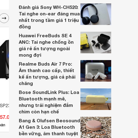
dựa trên nhu cầu và sở thích cá nhân. Cả
Đánh giá Sony WH-CH520:
hai đều là sản phẩm chất lượng cao,
Tai nghe on-ear đáng mua
nhưng hướng tới đối tượng khách hàng
nhất trong tầm giá 1 triệu
khác nhau.
đồng
Huawei FreeBuds SE 4
ANC: Tai nghe chống ồn
giá rẻ ấn tượng ngoài
mong đợi
Realme Buds Air 7 Pro:
Âm thanh cao cấp, thiết
kế ấn tượng, giá cả phải
chăng
Bose SoundLink Plus: Loa
Bluetooth mạnh mẽ,
nhưng trải nghiệm đắm
 SP230B - 2.1
Loa Isound SP235B - 2.1
Loa I
chìm còn hạn chế
057.000 đ
Giá từ 0 đ
Giá 
Bang & Olufsen Beosound
bán
Chưa có nơi bán
Có
A1 Gen 3: Loa Bluetooth
bền vững, âm thanh tuyệt