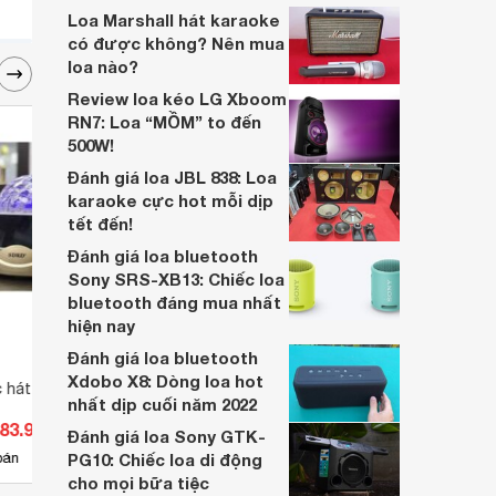
biệt mà bán chạy đến thế?
Loa Marshall hát karaoke
có được không? Nên mua
loa nào?
Review loa kéo LG Xboom
RN7: Loa “MỒM” to đến
500W!
Đánh giá loa JBL 838: Loa
karaoke cực hot mỗi dịp
tết đến!
Đánh giá loa bluetooth
Sony SRS-XB13: Chiếc loa
bluetooth đáng mua nhất
hiện nay
Đánh giá loa bluetooth
Xdobo X8: Dòng loa hot
c hát karaoke SD308
Loa Mitsunal M35
Loa c
nhất dịp cuối năm 2022
483.900 đ
Giá từ 1.370.000 đ
Giá 
Đánh giá loa Sony GTK-
10
bán
PG10: Chiếc loa di động
Có
nơi bán
Có
cho mọi bữa tiệc