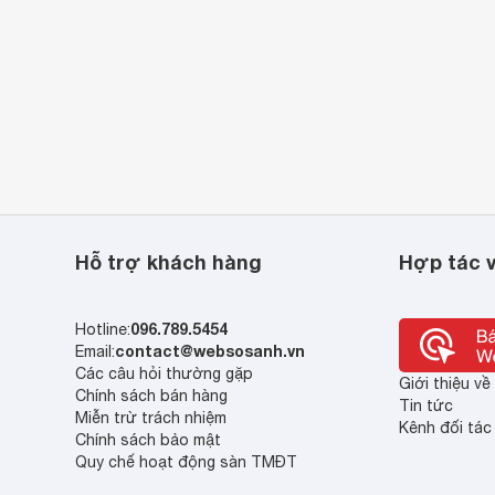
thanh siêu trầm với dải tần 20Hz – 20kHz. Công suất 28W đủ
n như từ nghe nhạc MP3, MP4, CD cho đến chơi game và xem
hể dễ dàng kết nối thiết bị với các nguồn phát khác nhau.
thích tận hưởng không gian giải trí sống động theo sở thích của
Hỗ trợ khách hàng
Hợp tác v
096.789.5454
Hotline:
contact@websosanh.vn
Email:
Các câu hỏi thường gặp
Giới thiệu v
Chính sách bán hàng
Tin tức
Miễn trừ trách nhiệm
Kênh đối tác
Chính sách bảo mật
Quy chế hoạt động sàn TMĐT