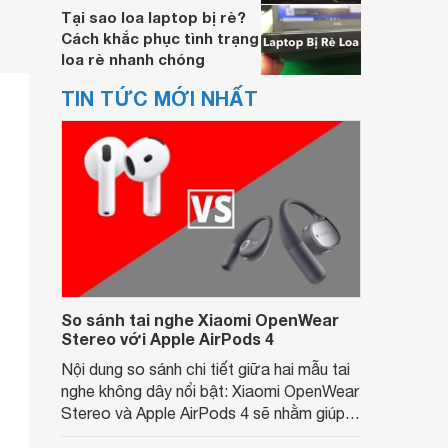
Tại sao loa laptop bị rè?
Cách khắc phục tình trạng
loa rè nhanh chóng
TIN TỨC MỚI NHẤT
So sánh tai nghe Xiaomi OpenWear
Stereo với Apple AirPods 4
Nội dung so sánh chi tiết giữa hai mẫu tai
nghe không dây nổi bật: Xiaomi OpenWear
Stereo và Apple AirPods 4 sẽ nhằm giúp
người dùng đưa ra lựa chọn phù hợp nhất