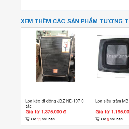
XEM THÊM CÁC SẢN PHẨM TƯƠNG 
863
Loa kéo di động JBZ NE-107 3
Loa siêu trầm M
tấc
Giá từ 1.375.000 đ
Giá từ 1.195.0
11
5
Có
nơi bán
Có
nơi bán