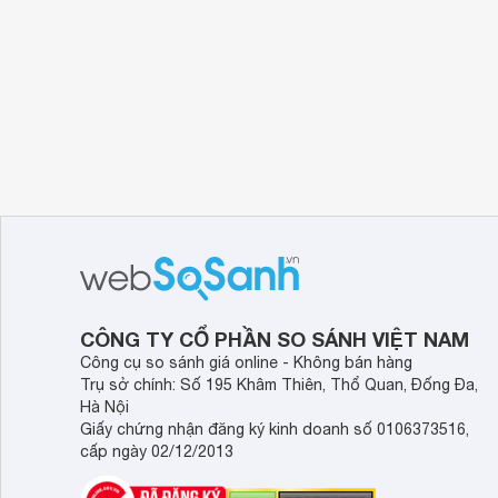
loa 5.1
Hệ thống
sẽ mang đến cho bạn những âm 
đáp các nhu cầu giải trí đa phương tiện cơ bả
phim từ DVD.
Hỗ trợ nhiều tính năng
iSound SP510
có jack ngõ vào RCA giúp bạn có t
Đồng thời, loa còn hỗ trợ đọc USB giúp bạn thỏa 
riêng mình.
Thông số kỹ thuật:
- Tín hiệu ngõ vào: Jack RCA
- Hỗ trợ: USB
CÔNG TY CỔ PHẦN SO SÁNH VIỆT NAM
- Tổng công suất: 28W
Công cụ so sánh giá online - Không bán hàng
Trụ sở chính: Số 195 Khâm Thiên, Thổ Quan, Đống Đa,
- Đáp ứng tần số: 20Hz - 20KHz
Hà Nội
Giấy chứng nhận đăng ký kinh doanh số 0106373516,
- Tỷ số nén nhiễu S/N: >70dB
cấp ngày 02/12/2013