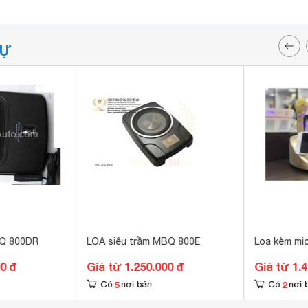
TỰ
BQ 800DR
LOA siêu trầm MBQ 800E
Loa kèm mi
00 đ
Giá từ 1.250.000 đ
Giá từ 1.
5
2
Có
nơi bán
Có
nơi 