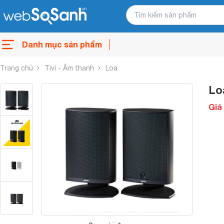
Danh mục sản phẩm
Trang chủ
Tivi - Âm thanh
Loa
Lo
Giá 