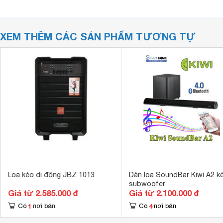
XEM THÊM CÁC SẢN PHẨM TƯƠNG TỰ
Loa kéo di động JBZ 1013
Dàn loa SoundBar Kiwi A2 k
subwoofer
Giá từ 2.585.000 đ
Giá từ 2.100.000 đ
1
4
Có
nơi bán
Có
nơi bán