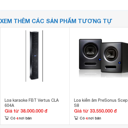
XEM THÊM CÁC SẢN PHẨM TƯƠNG TỰ
Loa karaoke FBT Vertus CLA
Loa kiểm âm PreSonus Scep
604A
S8
Giá từ 38.000.000 đ
Giá từ 33.550.000 đ
4
4
Có
nơi bán
Có
nơi bán