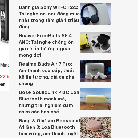
dựa trên nhu cầu và sở thích cá nhân. Cả
Đánh giá Sony WH-CH520:
hai đều là sản phẩm chất lượng cao,
Tai nghe on-ear đáng mua
nhưng hướng tới đối tượng khách hàng
nhất trong tầm giá 1 triệu
khác nhau.
đồng
Huawei FreeBuds SE 4
ANC: Tai nghe chống ồn
giá rẻ ấn tượng ngoài
mong đợi
Realme Buds Air 7 Pro:
 Mingus Orchestra
Loa Marten Parker Quintet
Loa M
Âm thanh cao cấp, thiết
822.600.000 đ
Giá từ 902.880.000 đ
Giá 
kế ấn tượng, giá cả phải
chăng
4
bán
Có
nơi bán
Có
Bose SoundLink Plus: Loa
Bluetooth mạnh mẽ,
nhưng trải nghiệm đắm
chìm còn hạn chế
Bang & Olufsen Beosound
A1 Gen 3: Loa Bluetooth
bền vững, âm thanh tuyệt