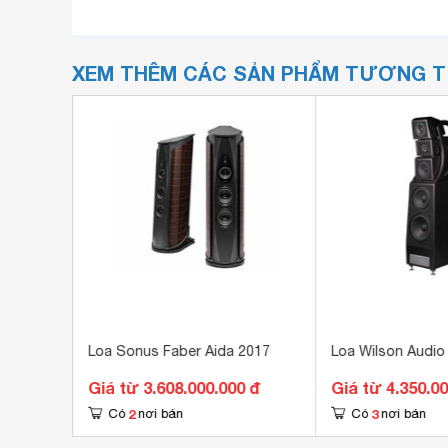
XEM THÊM CÁC SẢN PHẨM TƯƠNG 
tet
Loa Sonus Faber Aida 2017
Loa Wilson Audio 
 đ
Giá từ 3.608.000.000 đ
Giá từ 4.350.00
2
3
Có
nơi bán
Có
nơi bán