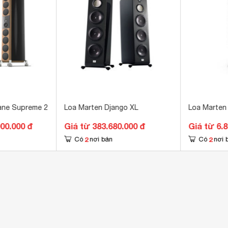
.8 mm
oa
4 mm
oa
ane Supreme 2
Loa Marten Django XL
Loa Marten
000.000 đ
Giá từ 383.680.000 đ
Giá từ 6.
2
2
Có
nơi bán
Có
nơi 