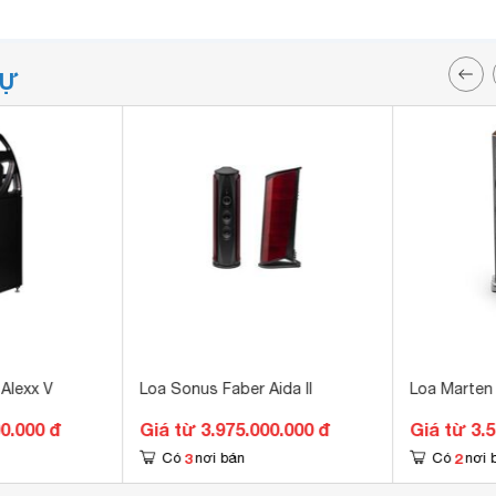
TỰ
Alexx V
Loa Sonus Faber Aida II
Loa Marten
0.000 đ
Giá từ 3.975.000.000 đ
Giá từ 3.
3
2
Có
nơi bán
Có
nơi 