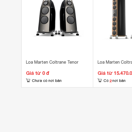
Kích thước loa Mid
177
Tổng số loa Mid
1 l
Kích thước loa Treble
25.
Tổng số loa Treble
1 l
ke 2
Loa Marten Coltrane Tenor
Loa Marten Coltr
đ
Giá từ 0 đ
Giá từ 15.470.
2
Chưa có nơi bán
Có
nơi bán