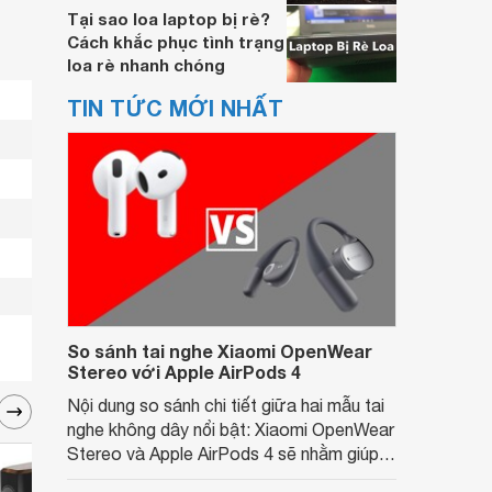
Tại sao loa laptop bị rè?
Cách khắc phục tình trạng
loa rè nhanh chóng
TIN TỨC MỚI NHẤT
So sánh tai nghe Xiaomi OpenWear
Stereo với Apple AirPods 4
Nội dung so sánh chi tiết giữa hai mẫu tai
nghe không dây nổi bật: Xiaomi OpenWear
Stereo và Apple AirPods 4 sẽ nhằm giúp
người dùng đưa ra lựa chọn phù hợp nhất