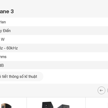
rane 3
ten 
y Điển 
0 W
z - 60kHz 
hms
dB
 x 1220 x 640 mm
 tiết thông số kĩ thuật
kg
4 mm
oa