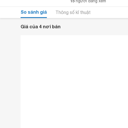
15
người đang xem
So sánh giá
Thông số kĩ thuật
Giá của 4 nơi bán