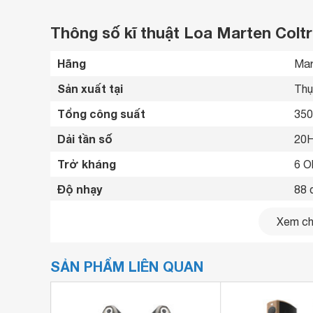
Thông số kĩ thuật Loa Marten Colt
Hãng
Mar
Sản xuất tại
Thụ
Tổng công suất
35
Dải tần số
20H
Trở kháng
6 O
Độ nhạy
88 
Kích thước loa chính
395
Xem chi
Khối lượng loa chính
95 
SẢN PHẨM LIÊN QUAN
Kích thước loa Sub/Bass
25
Tổng số loa bass
2 l