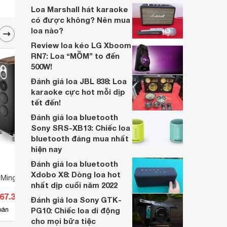
biệt mà bán chạy đến thế?
Loa Marshall hát karaoke
có được không? Nên mua
loa nào?
Review loa kéo LG Xboom
RN7: Loa “MỒM” to đến
500W!
Đánh giá loa JBL 838: Loa
karaoke cực hot mỗi dịp
tết đến!
Đánh giá loa bluetooth
Sony SRS-XB13: Chiếc loa
bluetooth đáng mua nhất
hiện nay
Đánh giá loa bluetooth
Xdobo X8: Dòng loa hot
 Mingus Septet
Loa Sonus Faber Aida 2017
Loa W
nhất dịp cuối năm 2022
567.300.000 đ
Giá từ 3.608.000.000 đ
Giá 
Đánh giá loa Sony GTK-
2
bán
PG10: Chiếc loa di động
Có
nơi bán
Có
cho mọi bữa tiệc