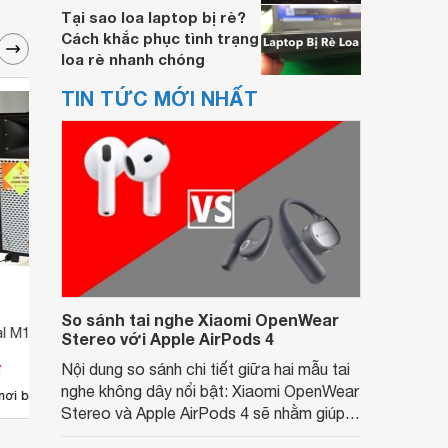
Tại sao loa laptop bị rè?
Cách khắc phục tình trạng
loa rè nhanh chóng
TIN TỨC MỚI NHẤT
So sánh tai nghe Xiaomi OpenWear
al M10
Loa Mitsunal M8II
Loa M
Stereo với Apple AirPods 4
đ
Nội dung so sánh chi tiết giữa hai mẫu tai
Giá từ 0 đ
Giá 
nghe không dây nổi bật: Xiaomi OpenWear
nơi bán
Chưa có nơi bán
Có
Stereo và Apple AirPods 4 sẽ nhằm giúp
người dùng đưa ra lựa chọn phù hợp nhất