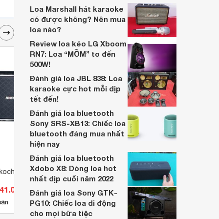
biệt mà bán chạy đến thế?
Loa Marshall hát karaoke
có được không? Nên mua
loa nào?
Review loa kéo LG Xboom
RN7: Loa “MỒM” to đến
500W!
Đánh giá loa JBL 838: Loa
karaoke cực hot mỗi dịp
tết đến!
Đánh giá loa bluetooth
Sony SRS-XB13: Chiếc loa
bluetooth đáng mua nhất
hiện nay
Đánh giá loa bluetooth
Xdobo X8: Dòng loa hot
kochi NK- 868
Loa Bass Soundking FA2241H
Loa k
nhất dịp cuối năm 2022
641.000 đ
Giá từ 3.300.000 đ
Giá 
Đánh giá loa Sony GTK-
4
bán
PG10: Chiếc loa di động
Có
nơi bán
Có
cho mọi bữa tiệc