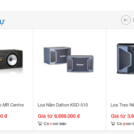
TỰ
o MR Centre
Loa Nằm Dalton KSD-510
Loa Treo Ni
00 đ
Giá từ 6.699.000 đ
Giá từ 3.
1
2
Có
nơi bán
Có
nơi 