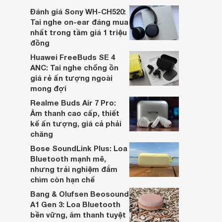
dựa trên nhu cầu và sở thích cá nhân. Cả
Đánh giá Sony WH-CH520:
hai đều là sản phẩm chất lượng cao,
Tai nghe on-ear đáng mua
nhưng hướng tới đối tượng khách hàng
nhất trong tầm giá 1 triệu
khác nhau.
đồng
Huawei FreeBuds SE 4
ANC: Tai nghe chống ồn
giá rẻ ấn tượng ngoài
mong đợi
Realme Buds Air 7 Pro:
Âm thanh cao cấp, thiết
kế ấn tượng, giá cả phải
chăng
Bose SoundLink Plus: Loa
Bluetooth mạnh mẽ,
nhưng trải nghiệm đắm
chìm còn hạn chế
Bang & Olufsen Beosound
A1 Gen 3: Loa Bluetooth
bền vững, âm thanh tuyệt