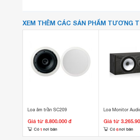
XEM THÊM CÁC SẢN PHẨM TƯƠNG 
am KF-
Loa âm trần SC209
Loa Monitor Audi
Giá từ 8.800.000 đ
Giá từ 3.265.9
1
6
Có
nơi bán
Có
nơi bán