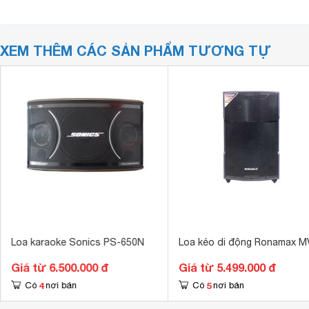
XEM THÊM CÁC SẢN PHẨM TƯƠNG TỰ
Loa karaoke Sonics PS-650N
Loa kéo di động Ronamax M
Giá từ 6.500.000 đ
Giá từ 5.499.000 đ
4
5
Có
nơi bán
Có
nơi bán