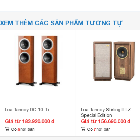
XEM THÊM CÁC SẢN PHẨM TƯƠNG TỰ
Loa Tannoy DC-10-Ti
Loa Tannoy Stirling III LZ
Special Edition
Giá từ 183.920.000 đ
Giá từ 156.690.000 đ
5
7
Có
nơi bán
Có
nơi bán