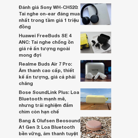
dựa trên nhu cầu và sở thích cá nhân. Cả
Đánh giá Sony WH-CH520:
hai đều là sản phẩm chất lượng cao,
Tai nghe on-ear đáng mua
nhưng hướng tới đối tượng khách hàng
nhất trong tầm giá 1 triệu
khác nhau.
đồng
Huawei FreeBuds SE 4
ANC: Tai nghe chống ồn
giá rẻ ấn tượng ngoài
mong đợi
Realme Buds Air 7 Pro:
Âm thanh cao cấp, thiết
kế ấn tượng, giá cả phải
chăng
Bose SoundLink Plus: Loa
Bluetooth mạnh mẽ,
nhưng trải nghiệm đắm
chìm còn hạn chế
Bang & Olufsen Beosound
A1 Gen 3: Loa Bluetooth
bền vững, âm thanh tuyệt