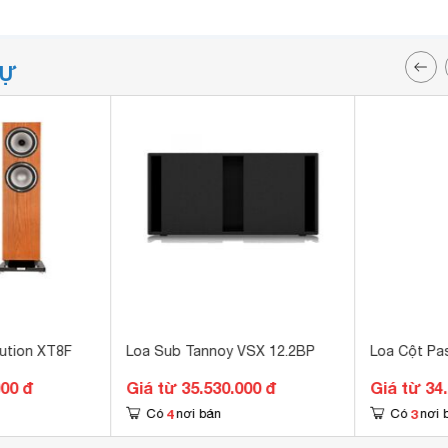
TỰ
ution XT8F
Loa Sub Tannoy VSX 12.2BP
Loa Cột Pa
000 đ
Giá từ 35.530.000 đ
Giá từ 34
4
3
Có
nơi bán
Có
nơi 