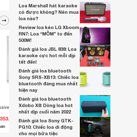
biệt mà bán chạy đến thế?
Loa Marshall hát karaoke
có được không? Nên mua
loa nào?
Review loa kéo LG Xboom
RN7: Loa “MỒM” to đến
500W!
Đánh giá loa JBL 838: Loa
karaoke cực hot mỗi dịp
tết đến!
Đánh giá loa bluetooth
Sony SRS-XB13: Chiếc loa
bluetooth đáng mua nhất
hiện nay
Đánh giá loa bluetooth
Xdobo X8: Dòng loa hot
ssive Tannoy VLS 30
Loa Tannoy Super Tweeter
Loa T
nhất dịp cuối năm 2022
ST200
.353.000 đ
Giá từ 42.350.000 đ
Giá 
Đánh giá loa Sony GTK-
1
bán
PG10: Chiếc loa di động
Có
nơi bán
Có
cho mọi bữa tiệc