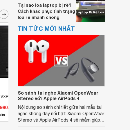
Tại sao loa laptop bị rè?
Cách khắc phục tình trạng
loa rè nhanh chóng
TIN TỨC MỚI NHẤT
So sánh tai nghe Xiaomi OpenWear
 VXP8
Loa Tannoy DC6LCR
Loa 
Stereo với Apple AirPods 4
.980.000 đ
Nội dung so sánh chi tiết giữa hai mẫu tai
Giá từ 45.980.000 đ
Giá 
nghe không dây nổi bật: Xiaomi OpenWear
4
bán
Có
nơi bán
Có
Stereo và Apple AirPods 4 sẽ nhằm giúp
người dùng đưa ra lựa chọn phù hợp nhất