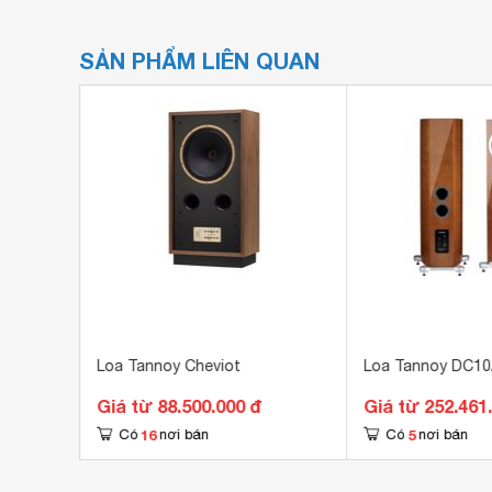
SẢN PHẨM LIÊN QUAN
Loa Tannoy Cheviot
Loa Tannoy DC10
Giá từ 88.500.000 đ
Giá từ 252.461
16
5
Có
nơi bán
Có
nơi bán