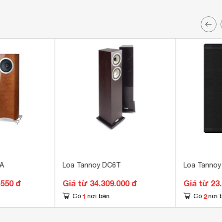
A
Loa Tannoy DC6T
Loa Tannoy
.550 đ
Giá từ 34.309.000 đ
Giá từ 23
1
2
Có
nơi bán
Có
nơi 