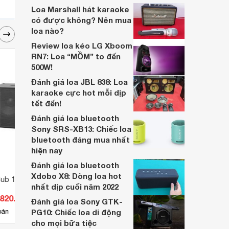
biệt mà bán chạy đến thế?
Loa Marshall hát karaoke
có được không? Nên mua
loa nào?
Review loa kéo LG Xboom
RN7: Loa “MỒM” to đến
500W!
Đánh giá loa JBL 838: Loa
karaoke cực hot mỗi dịp
tết đến!
Đánh giá loa bluetooth
Sony SRS-XB13: Chiếc loa
bluetooth đáng mua nhất
hiện nay
Đánh giá loa bluetooth
Xdobo X8: Dòng loa hot
Sub 118
Loa subwoofer SVS SB-2000
Loa D
nhất dịp cuối năm 2022
PRO
.820.000 đ
Giá từ 26.950.000 đ
Giá 
Đánh giá loa Sony GTK-
4
bán
PG10: Chiếc loa di động
Có
nơi bán
Có
cho mọi bữa tiệc