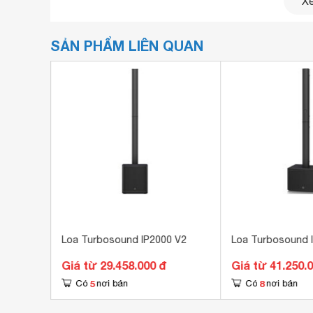
Xe
SẢN PHẨM LIÊN QUAN
22M
Loa Turbosound IP2000 V2
Loa Turbosound I
Giá từ 29.458.000 đ
Giá từ 41.250.
5
8
Có
nơi bán
Có
nơi bán