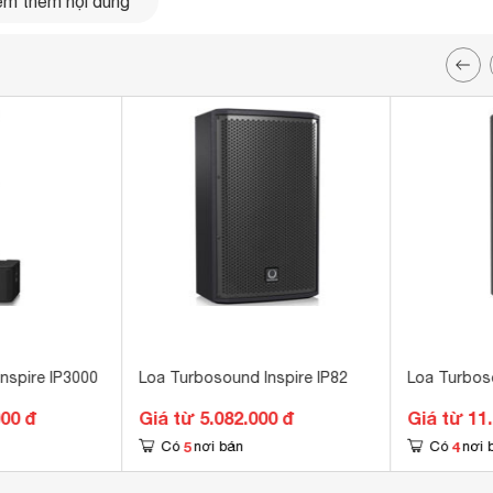
m thêm nội dung
nspire IP3000
Loa Turbosound Inspire IP82
Loa Turbos
000 đ
Giá từ 5.082.000 đ
Giá từ 11
5
4
Có
nơi bán
Có
nơi 