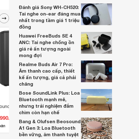
dựa trên nhu cầu và sở thích cá nhân. Cả
Đánh giá Sony WH-CH520:
hai đều là sản phẩm chất lượng cao,
Tai nghe on-ear đáng mua
nhưng hướng tới đối tượng khách hàng
nhất trong tầm giá 1 triệu
khác nhau.
đồng
Huawei FreeBuds SE 4
ANC: Tai nghe chống ồn
giá rẻ ấn tượng ngoài
mong đợi
Realme Buds Air 7 Pro:
Âm thanh cao cấp, thiết
kế ấn tượng, giá cả phải
chăng
Bose SoundLink Plus: Loa
Bluetooth mạnh mẽ,
nhưng trải nghiệm đắm
ound iNSPIRE iP300
Loa Turbosound Inspire IP500
Loa 
chìm còn hạn chế
.990.000 đ
Giá từ 15.180.000 đ
Giá 
Bang & Olufsen Beosound
8
bán
Có
nơi bán
Có
A1 Gen 3: Loa Bluetooth
bền vững, âm thanh tuyệt