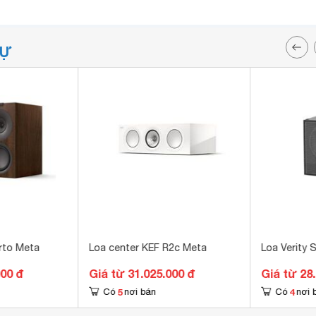
TỰ
rto Meta
Loa center KEF R2c Meta
Loa Verity 
000 đ
Giá từ 31.025.000 đ
Giá từ 28
5
4
Có
nơi bán
Có
nơi 