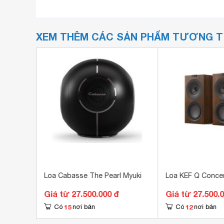
XEM THÊM CÁC SẢN PHẨM TƯƠNG 
 đa
Loa Cabasse The Pearl Myuki
Loa KEF Q Conce
00
Giá từ 27.500.000 đ
Giá từ 27.500.
15
12
Có
nơi bán
Có
nơi bán