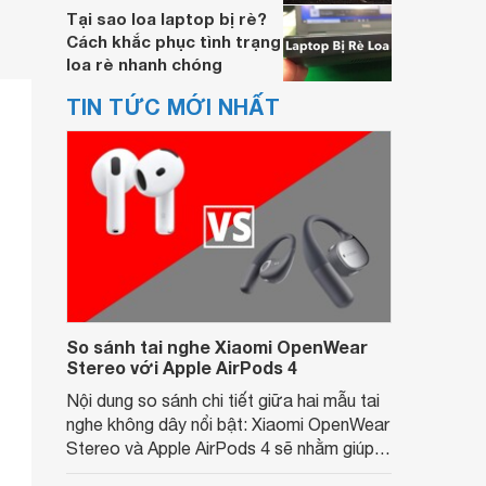
Tại sao loa laptop bị rè?
Cách khắc phục tình trạng
loa rè nhanh chóng
TIN TỨC MỚI NHẤT
So sánh tai nghe Xiaomi OpenWear
Stereo với Apple AirPods 4
Nội dung so sánh chi tiết giữa hai mẫu tai
nghe không dây nổi bật: Xiaomi OpenWear
Stereo và Apple AirPods 4 sẽ nhằm giúp
người dùng đưa ra lựa chọn phù hợp nhất