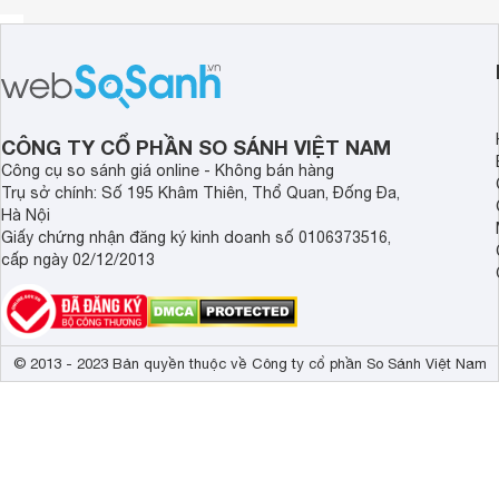
CÔNG TY CỔ PHẦN SO SÁNH VIỆT NAM
Công cụ so sánh giá online - Không bán hàng
Trụ sở chính: Số 195 Khâm Thiên, Thổ Quan, Đống Đa,
Hà Nội
INOX 304
Mâm xoay được làm từ chất liệu
bền bỉ, an toà
Giấy chứng nhận đăng ký kinh doanh số 0106373516,
minh, linh hoạt giúp việc sắp xếp đồ đạc trở nên dễ dàng 
cấp ngày 02/12/2013
tuyệt vời cho góc chết nhà bạn, giúp bạn tận dụng được tri
Thông số kỹ thuật
Mã sản phẩm
Rộng x sâu x cao (mm)
Chiều rộng tủ (mm)
© 2013 - 2023 Bản quyền thuộc về Công ty cổ phần So Sánh Việt Nam
GV304-360A
R710 x S780 x C710
800