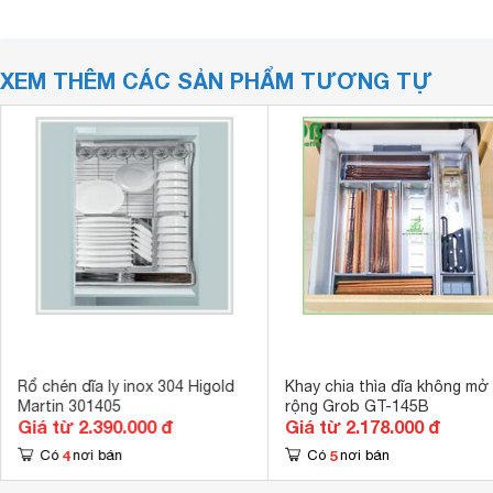
XEM THÊM CÁC SẢN PHẨM TƯƠNG TỰ
Rổ chén dĩa ly inox 304 Higold
Khay chia thìa dĩa không mở
Martin 301405
rộng Grob GT-145B
Giá từ 2.390.000 đ
Giá từ 2.178.000 đ
4
5
Có
nơi bán
Có
nơi bán