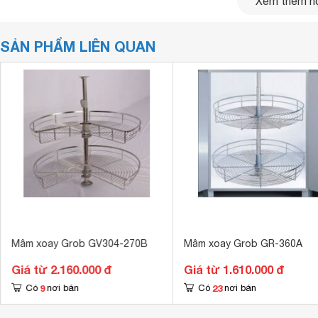
Xem thêm nộ
SẢN PHẨM LIÊN QUAN
Mâm xoay Grob GV304-270B
Mâm xoay Grob GR-360A
Giá từ 2.160.000 đ
Giá từ 1.610.000 đ
9
23
Có
nơi bán
Có
nơi bán