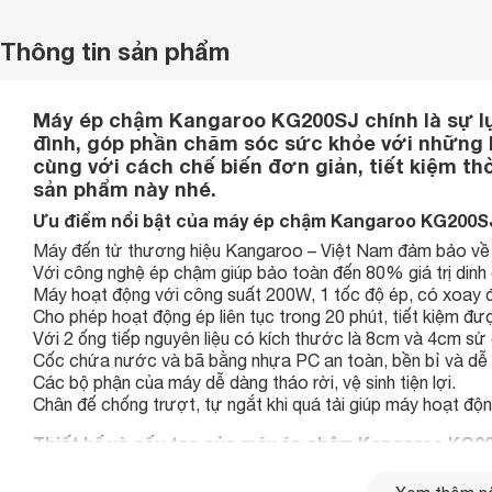
Thông tin sản phẩm
Máy ép chậm Kangaroo KG200SJ chính là sự lự
đình, góp phần chăm sóc sức khỏe với những
cùng với cách chế biến đơn giản, tiết kiệm thời
sản phẩm này nhé.
Ưu điểm nổi bật của máy ép chậm Kangaroo KG200S
Máy đến từ thương hiệu Kangaroo – Việt Nam đảm bảo về c
Với công nghệ ép chậm giúp bảo toàn đến 80% giá trị dinh 
Máy hoạt động với công suất 200W, 1 tốc độ ép, có xoay đ
Cho phép hoạt động ép liên tục trong 20 phút, tiết kiệm đượ
Với 2 ống tiếp nguyên liệu có kích thước là 8cm và 4cm sử d
Cốc chứa nước và bã bằng nhựa PC an toàn, bền bỉ và dễ 
Các bộ phận của máy dễ dàng tháo rời, vệ sinh tiện lợi.
Chân đế chống trượt, tự ngắt khi quá tải giúp máy hoạt độ
Thiết kế và cấu tạo của máy ép chậm Kangaroo KG2
Máy ép chậm
Kangaroo KG200SJ có màu sắc trang nhã man