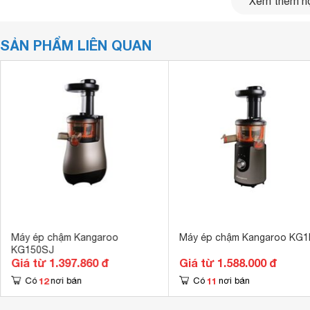
Xem thêm nộ
sang trọng và hiện đại. Máy có thiết kế gọn nhẹ mang đến sự
sức cho người nội trợ, phù hợp sử dụng trong nhiều không g
SẢN PHẨM LIÊN QUAN
Máy ép chậm Kangaroo
Máy ép chậm Kangaroo KG1
KG150SJ
Giá từ 1.397.860 đ
Giá từ 1.588.000 đ
12
11
Có
nơi bán
Có
nơi bán