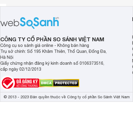
CÔNG TY CỔ PHẦN SO SÁNH VIỆT NAM
Công cụ so sánh giá online - Không bán hàng
Trụ sở chính: Số 195 Khâm Thiên, Thổ Quan, Đống Đa,
Hà Nội
Giấy chứng nhận đăng ký kinh doanh số 0106373516,
cấp ngày 02/12/2013
© 2013 - 2023 Bản quyền thuộc về Công ty cổ phần So Sánh Việt Nam
Cối chính được làm bằng chất liệu nhựa PC đảm bảo an to
Cốc chứa nước ép có dung tích sử dụng 1 lít, cốc chứa bã é