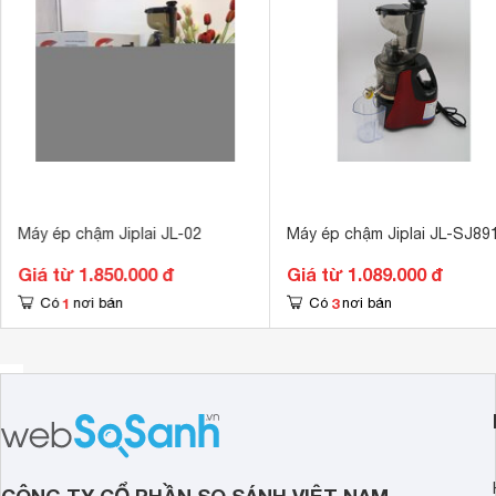
Chất liệu máy
Nhựa 
Số lượng cối
Không có cối 
Kích thước
270 x 195 x 
Trọng lượng
3 kg
Máy ép chậm Jiplai JL-02
Máy ép chậm Jiplai JL-SJ89
Giá từ 1.850.000 đ
Giá từ 1.089.000 đ
1
3
Có
nơi bán
Có
nơi bán