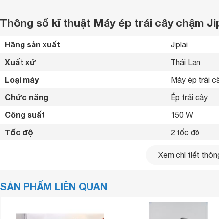
Thông số kĩ thuật Máy ép trái cây chậm Jip
Hãng sản xuất
Jiplai 
Xuất xứ
Thái Lan 
Loại máy
Máy ép trái c
Chức năng
Ép trái cây 
Công suất
150 W
Tốc độ
2 tốc độ
Nút chỉnh tốc độ
Nút nhấn 
Xem chi tiết thông
Thiết kế máy n
Tiện ích
Giữ nguyên d
SẢN PHẨM LIÊN QUAN
Chất liệu cối xay
Không có cối 
Chất liệu màng lọc
Thép không gỉ