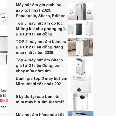
đến như vậy nhé.
Máy hút ẩm gia đình loại
nào tốt nhất 2020:
Panasonic, Sharp, Edison
Top 5 máy hút ẩm có lọc
không khí cho phòng ngủ,
giá từ 3 triệu đồng
TOP 5 máy hút ẩm Lumias
giá từ 2 triệu đồng đáng
mua nhất năm 2026
Top 4 máy hút ẩm Sharp
giá từ 3 triệu đồng, bán
chạy mùa nồm ẩm
Đánh giá top 3 máy hút ẩm
Mitsubishi tốt nhất 2021
 Apollo cNV-
Máy hút ẩm Xiaomi BHR8121TH
Máy h
 lít
22L
5 Lý do tại sao bạn nên
600.000 đ
Giá từ 3.949.000 đ
Giá 
mua máy hút ẩm Xiaomi?
26
 bán
Có
nơi bán
Có
Máy hút ẩm hãng nào tốt