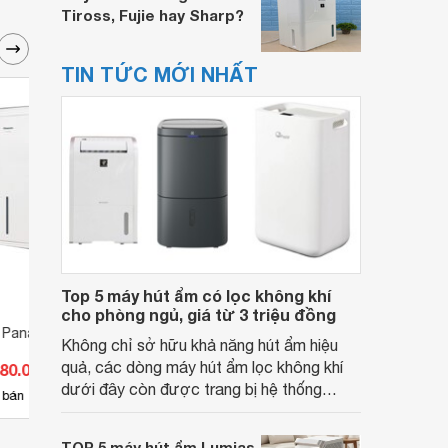
Tiross, Fujie hay Sharp?
TIN TỨC MỚI NHẤT
Top 5 máy hút ẩm có lọc không khí
cho phòng ngủ, giá từ 3 triệu đồng
 Panasonic F-
Máy hút ẩm Panasonic Hybrid
Máy h
Không chỉ sở hữu khả năng hút ẩm hiệu
F-YHF120
YHGX
quả, các dòng máy hút ẩm lọc không khí
480.000 đ
Giá từ 3.850.000 đ
Giá 
dưới đây còn được trang bị hệ thống
1
 bán
Có
nơi bán
Có
màng lọc tiên tiến, giúp cải thiện chất
lượng không khí, mang đến môi trường
TOP 5 máy hút ẩm Lumias