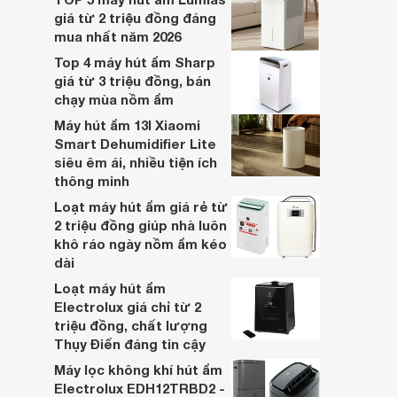
sống trong lành và tốt hơn cho sức khỏe
giá từ 2 triệu đồng đáng
người dùng.
mua nhất năm 2026
Top 4 máy hút ẩm Sharp
giá từ 3 triệu đồng, bán
chạy mùa nồm ẩm
Máy hút ẩm 13l Xiaomi
Smart Dehumidifier Lite
siêu êm ái, nhiều tiện ích
thông minh
Loạt máy hút ẩm giá rẻ từ
2 triệu đồng giúp nhà luôn
khô ráo ngày nồm ẩm kéo
dài
Loạt máy hút ẩm
Electrolux giá chỉ từ 2
triệu đồng, chất lượng
Thụy Điển đáng tin cậy
Máy lọc không khí hút ẩm
Electrolux EDH12TRBD2 -