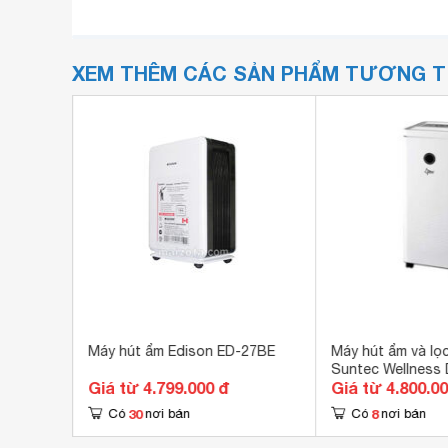
XEM THÊM CÁC SẢN PHẨM TƯƠNG 
pollo
Máy hút ẩm Edison ED-27BE
Máy hút ẩm và lọc
Suntec Wellness D
Giá từ 4.799.000 đ
Giá từ 4.800.0
30
8
Có
nơi bán
Có
nơi bán