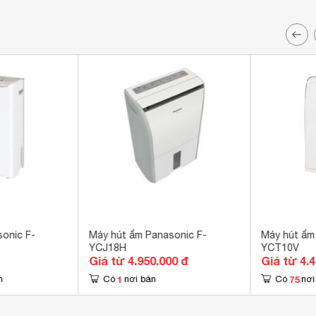
onic F-
Máy hút ẩm Panasonic F-
Máy hút ẩm
YCJ18H
YCT10V
Giá từ 4.950.000 đ
Giá từ 4.
1
75
n
Có
nơi bán
Có
nơi