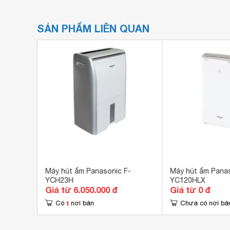
SẢN PHẨM LIÊN QUAN
F-
Máy hút ẩm Panasonic F-
Máy hút ẩm Panas
YCH23H
YC120HLX
Giá từ 6.050.000 đ
Giá từ 0 đ
1
Có
nơi bán
Chưa có nơi bá