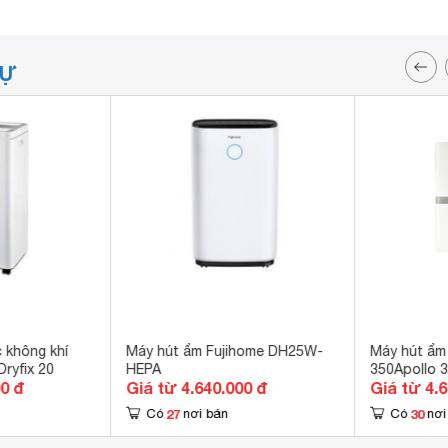
TỰ
 không khí
Máy hút ẩm Fujihome DH25W-
Máy hút ẩm
ryfix 20
HEPA
350Apollo 35
00 đ
Giá từ 4.640.000 đ
Giá từ 4.
27
30
Có
nơi bán
Có
nơi