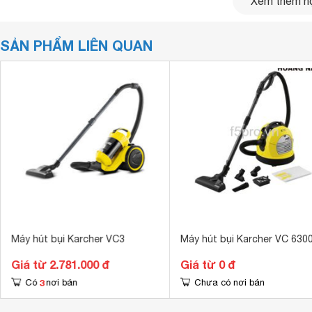
Xem thêm nộ
SẢN PHẨM LIÊN QUAN
Máy hút bụi Karcher VC3
Máy hút bụi Karcher VC 630
Giá từ 2.781.000 đ
Giá từ 0 đ
3
Có
nơi bán
Chưa có nơi bán