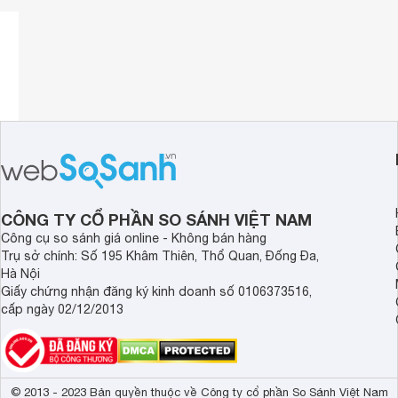
CÔNG TY CỔ PHẦN SO SÁNH VIỆT NAM
Công cụ so sánh giá online - Không bán hàng
Trụ sở chính: Số 195 Khâm Thiên, Thổ Quan, Đống Đa,
Hà Nội
Giấy chứng nhận đăng ký kinh doanh số 0106373516,
Khoang chứa bụi có dung tích 900ml
cấp ngày 02/12/2013
Khoang chứa bụi có dung tích 900ml, dễ dàng làm sạch bằ
dùng quan sát bụi bẩn đã được hút vào, từ đó thấy rõ hiệ
© 2013 - 2023 Bản quyền thuộc về Công ty cổ phần So Sánh Việt Nam