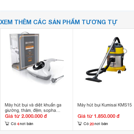
XEM THÊM CÁC SẢN PHẨM TƯƠNG TỰ
Máy hút bụi và diệt khuẩn ga
Máy hút bụi Kumisai KMS15
giường, thảm, đệm, sopha
Giá từ 2.000.000 đ
Giá từ 1.850.000 đ
Brandson
4
20
Có
nơi bán
Có
nơi bán